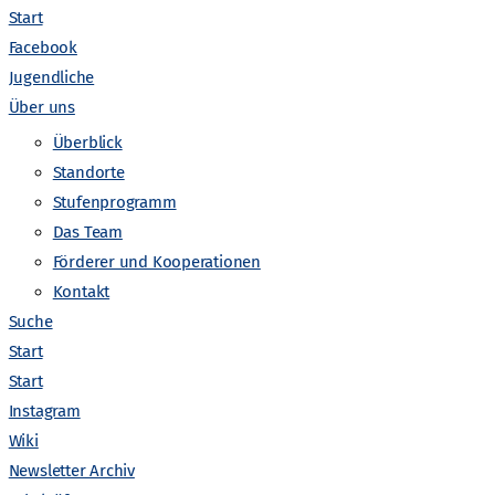
Start
Facebook
Jugendliche
Über uns
Überblick
Standorte
Stufenprogramm
Das Team
Keine Kategorien
Förderer und Kooperationen
Kontakt
Suche
Start
30.10.2025
Start
Inspiriert von der Masterclass –
zwei Wege in die Forschung am
Instagram
CERN
Wiki
Newsletter Archiv