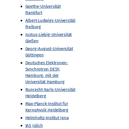
Goethe-Universität
Frankfurt
Albert-Ludwigs-Universität
Freiburg
Justus-Liebig-Universität
Gießen
Georg-August-Universität
Göttingen
Deutsches Elektronen-
Synchrotron DESY,
Hamburg, mit der
iversität Hamburg
Universität Hamburg
Ruprecht-Karls-Universität
Heidelberg
Max-Planck-Institut für
Kernphysik Heidelberg
Helmholtz-Institut Jena
IAS Jülich