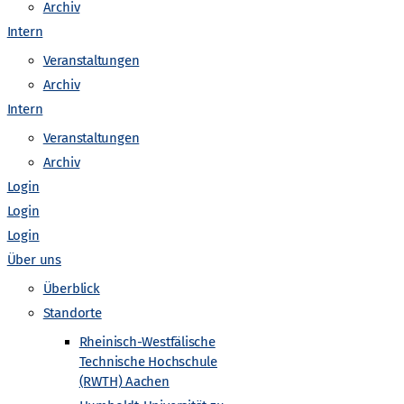
Archiv
Intern
Veranstaltungen
Archiv
Intern
egs
Downloadbereich Fotos Urknall unterwegs
Veranstaltungen
Archiv
takt
Embed iList
Barrierefreiheit
Embed iList
Login
Login
“
Unterseite
Impressum
Unterseite
Unterseite
Login
Über uns
 zur Teilchenphysik (nach Kategorien sortiert)
Überblick
Standorte
Rheinisch-Westfälische
Technische Hochschule
(RWTH) Aachen