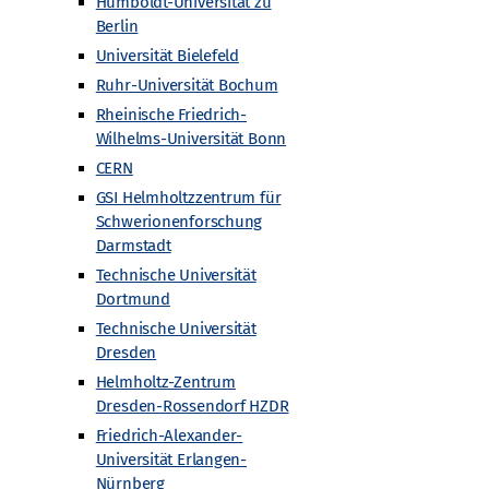
Humboldt-Universität zu
Berlin
Universität Bielefeld
ung zur Teilchenphysik (nach Themen sortiert)
Ruhr-Universität Bochum
Rheinische Friedrich-
men sortiert)
Intern
Intern
Wilhelms-Universität Bonn
Veranstaltungen
Veranstaltungen
CERN
Archiv
Archiv
GSI Helmholtzzentrum für
Schwerionenforschung
Angebote
Darmstadt
Technische Universität
Alle Angebote
Dortmund
Masterclasses
Technische Universität
n
Fortbildungen für Lehrkräfte
Dresden
Urknall unterwegs
Helmholtz-Zentrum
Workshops und Projektwochen
Dresden-Rossendorf HZDR
Schülerforschungsarbeiten
Friedrich-Alexander-
Woche der Teilchenwelt
Universität Erlangen-
Detektoren
Nürnberg