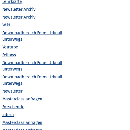
Lehrkräfte
Newsletter Archiv
Newsletter Archiv
25.05.2023
Immer ansprechbar als Urknall-
Wiki
Guide
Downloadbereich Fotos Urknall
unterwegs
Youtube
Fellows
Downloadbereich Fotos Urknall
01.01.2021
unterwegs
Für Physik zu begeistern, macht
mir Spaß!
Downloadbereich Fotos Urknall
unterwegs
Newsletter
Masterclass anfragen
Forschende
Intern
Masterclass anfragen