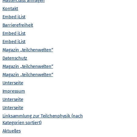
A
Masterclass anfragen
Kontakt
n
Embed iList
Barrierefreiheit
s
Embed iList
Embed iList
i
Magazin „teilchenwelten“
c
Datenschutz
Magazin „teilchenwelten“
h
Magazin „teilchenwelten“
Unterseite
t
Impressum
Unterseite
e
Unterseite
Linksammlung zur Teilchenphysik (nach
n
Kategorien sortiert)
Aktuelles