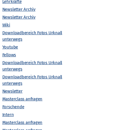
n
Lehrkräfte
Newsletter Archiv
s
Newsletter Archiv
Wiki
t
Downloadbereich Fotos Urknall
unterwegs
a
Youtube
l
Fellows
Downloadbereich Fotos Urknall
t
unterwegs
Downloadbereich Fotos Urknall
unterwegs
u
Newsletter
n
Masterclass anfragen
Forschende
g
Intern
Masterclass anfragen