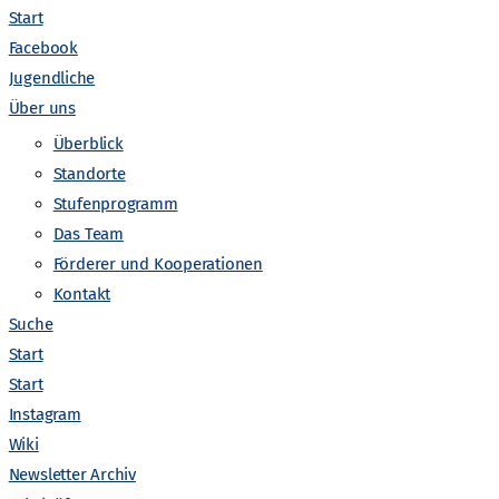
Start
Facebook
Jugendliche
Über uns
Überblick
Standorte
Stufenprogramm
Das Team
V
Förderer und Kooperationen
anstaltungen suchen
Liste
Monat
Tag
Kontakt
e
Suche
Start
r
Start
Instagram
a
Wiki
Newsletter Archiv