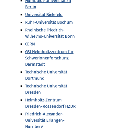
Humboldt-Universität zu
Berlin
Universität Bielefeld
Ruhr-Universität Bochum
Rheinische Friedrich-
Wilhelms-Universität Bonn
CERN
GSI Helmholtzzentrum für
Schwerionenforschung
Darmstadt
Technische Universität
Dortmund
Technische Universität
Dresden
Helmholtz-Zentrum
Dresden-Rossendorf HZDR
Friedrich-Alexander-
Universität Erlangen-
Nürnberg