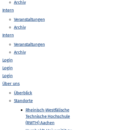
o
Archiv
Intern
n
Veranstaltungen
Archiv
Intern
Veranstaltungen
Archiv
Login
Login
Login
Über uns
Überblick
Standorte
Rheinisch-Westfälische
Technische Hochschule
(RWTH) Aachen