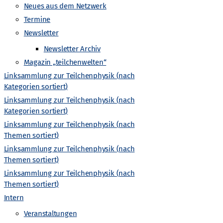
-
Neues aus dem Netzwerk
Termine
N
Newsletter
a
Newsletter Archiv
Magazin „teilchenwelten“
v
Linksammlung zur Teilchenphysik (nach
Kategorien sortiert)
i
Linksammlung zur Teilchenphysik (nach
Kategorien sortiert)
g
Linksammlung zur Teilchenphysik (nach
Themen sortiert)
a
Linksammlung zur Teilchenphysik (nach
Themen sortiert)
t
Linksammlung zur Teilchenphysik (nach
Themen sortiert)
i
Intern
Veranstaltungen