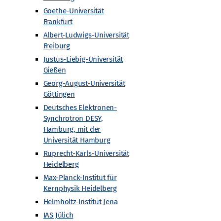
Goethe-Universität
Frankfurt
Albert-Ludwigs-Universität
Freiburg
Justus-Liebig-Universität
Gießen
Nächste
Veranstaltungen
Georg-August-Universität
Göttingen
Kalender abonnieren
Deutsches Elektronen-
Synchrotron DESY,
Hamburg, mit der
Universität Hamburg
Ruprecht-Karls-Universität
Heidelberg
Max-Planck-Institut für
Kernphysik Heidelberg
Helmholtz-Institut Jena
IAS Jülich