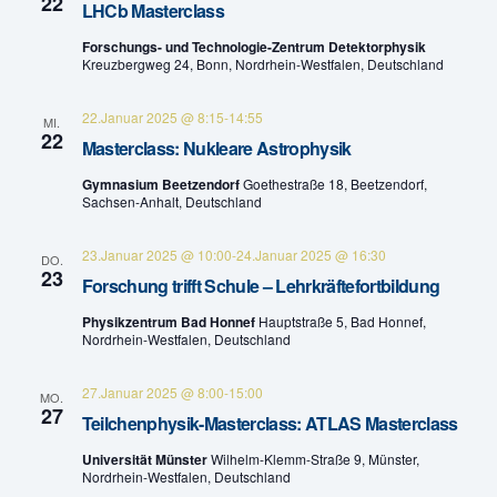
n
22
LHCb Masterclass
e
-
Forschungs- und Technologie-Zentrum Detektorphysik
Kreuzbergweg 24, Bonn, Nordrhein-Westfalen, Deutschland
u
N
n
a
22.Januar 2025 @ 8:15
-
14:55
MI.
22
Masterclass: Nukleare Astrophysik
v
d
Gymnasium Beetzendorf
Goethestraße 18, Beetzendorf,
i
A
Sachsen-Anhalt, Deutschland
g
n
23.Januar 2025 @ 10:00
-
24.Januar 2025 @ 16:30
DO.
a
23
Forschung trifft Schule – Lehrkräftefortbildung
s
t
Physikzentrum Bad Honnef
Hauptstraße 5, Bad Honnef,
i
Nordrhein-Westfalen, Deutschland
i
c
o
27.Januar 2025 @ 8:00
-
15:00
MO.
27
Teilchenphysik-Masterclass: ATLAS Masterclass
h
n
Universität Münster
Wilhelm-Klemm-Straße 9, Münster,
t
Nordrhein-Westfalen, Deutschland