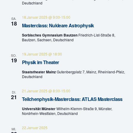
Deutschland
t
l
18.Januar 2025 @ 9:00
-
15:00
u
SA.
t
18
Masterclass: Nukleare Astrophysik
n
u
Sorbisches Gymnasium Bautzen
Friedrich-List-Straße 8,
g
Bautzen, Sachsen, Deutschland
n
A
19.Januar 2025 @ 18:00
SO.
g
19
n
Physik im Theater
e
s
Staatstheater Mainz
Gutenbergplatz 7, Mainz, Rheinland-Pfalz,
Deutschland
n
i
c
21.Januar 2025 @ 8:00
-
15:00
S
DI.
21
Teilchenphysik-Masterclass: ATLAS Masterclass
h
u
Universität Münster
Wilhelm-Klemm-Straße 9, Münster,
t
Nordrhein-Westfalen, Deutschland
c
e
h
22.Januar 2025
MI.