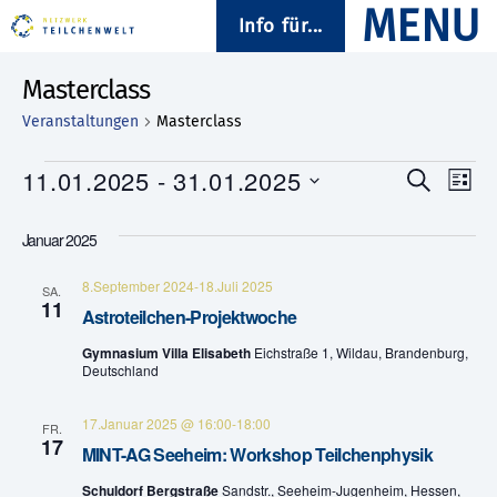
Info für...
Masterclass
Veranstaltungen
Masterclass
Veranstaltungen
11.01.2025
 - 
31.01.2025
V
V
S
L
u
D
i
e
e
c
a
s
Januar 2025
h
t
t
r
e
r
u
e
8.September 2024
-
18.Juli 2025
a
m
SA.
11
a
w
Astroteilchen-Projektwoche
n
ä
n
Gymnasium Villa Elisabeth
Eichstraße 1, Wildau, Brandenburg,
h
s
Deutschland
l
s
e
t
n
17.Januar 2025 @ 16:00
-
18:00
FR.
.
t
17
a
MINT-AG Seeheim: Workshop Teilchenphysik
a
l
Schuldorf Bergstraße
Sandstr., Seeheim-Jugenheim, Hessen,