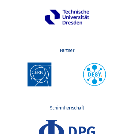
o
n
Partner
Schirmherrschaft