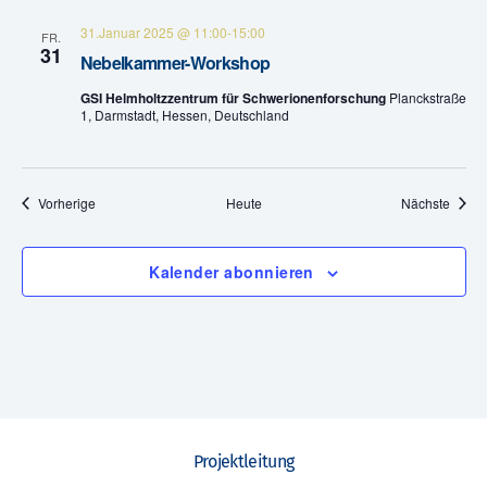
e
31.Januar 2025 @ 11:00
-
15:00
FR.
31
n
Nebelkammer-Workshop
GSI Helmholtzzentrum für Schwerionenforschung
Planckstraße
,
1, Darmstadt, Hessen, Deutschland
N
a
Veranstaltungen
Veran
Vorherige
Heute
Nächste
v
Kalender abonnieren
i
g
a
t
i
Projektleitung