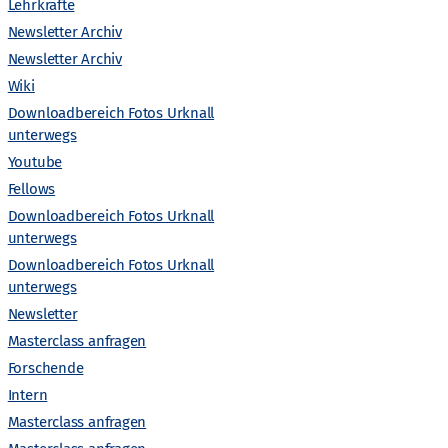
n
Lehrkräfte
Newsletter Archiv
s
Newsletter Archiv
Wiki
t
Downloadbereich Fotos Urknall
unterwegs
a
Youtube
l
Fellows
Downloadbereich Fotos Urknall
t
unterwegs
Downloadbereich Fotos Urknall
unterwegs
u
Newsletter
n
Masterclass anfragen
Forschende
g
Intern
Masterclass anfragen