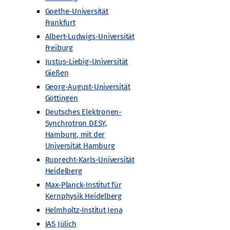
Goethe-Universität
Frankfurt
Albert-Ludwigs-Universität
Freiburg
Justus-Liebig-Universität
Gießen
Nächste
Veranstaltungen
Georg-August-Universität
Göttingen
Deutsches Elektronen-
Kalender abonnieren
Synchrotron DESY,
Hamburg, mit der
Universität Hamburg
Ruprecht-Karls-Universität
Heidelberg
Max-Planck-Institut für
Kernphysik Heidelberg
Helmholtz-Institut Jena
IAS Jülich