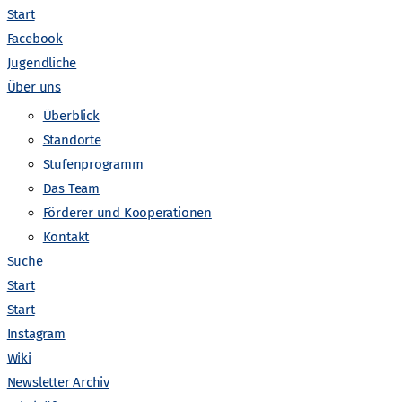
Start
Facebook
Jugendliche
Über uns
Überblick
Standorte
Stufenprogramm
Das Team
V
Förderer und Kooperationen
anstaltungen suchen
Liste
Monat
Tag
Kontakt
e
Suche
Start
r
Start
Instagram
a
Wiki
Newsletter Archiv