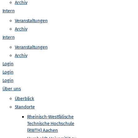
o
Archiv
Intern
n
Veranstaltungen
Archiv
Intern
Veranstaltungen
Archiv
Login
Login
Login
Über uns
Überblick
Standorte
Rheinisch-Westfälische
Technische Hochschule
(RWTH) Aachen