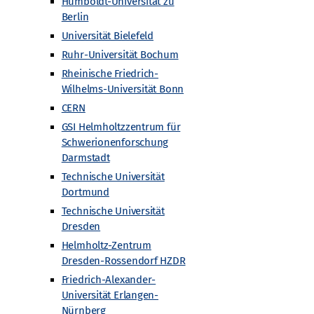
Humboldt-Universität zu
Berlin
Universität Bielefeld
Ruhr-Universität Bochum
Rheinische Friedrich-
Wilhelms-Universität Bonn
CERN
GSI Helmholtzzentrum für
Schwerionenforschung
Darmstadt
Technische Universität
Dortmund
Technische Universität
Dresden
Helmholtz-Zentrum
Dresden-Rossendorf HZDR
Friedrich-Alexander-
Universität Erlangen-
Nürnberg