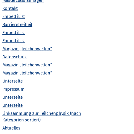
A
Masterclass anfragen
Kontakt
n
Embed iList
Barrierefreiheit
s
Embed iList
Embed iList
i
Magazin „teilchenwelten“
c
Datenschutz
Magazin „teilchenwelten“
h
Magazin „teilchenwelten“
Unterseite
t
Impressum
Unterseite
e
Unterseite
Linksammlung zur Teilchenphysik (nach
n
Kategorien sortiert)
Aktuelles