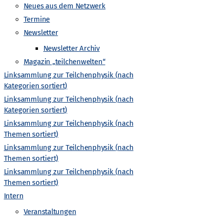
-
Neues aus dem Netzwerk
Termine
N
Newsletter
a
Newsletter Archiv
Magazin „teilchenwelten“
v
Linksammlung zur Teilchenphysik (nach
Kategorien sortiert)
i
Linksammlung zur Teilchenphysik (nach
Kategorien sortiert)
g
Linksammlung zur Teilchenphysik (nach
Themen sortiert)
a
Linksammlung zur Teilchenphysik (nach
Themen sortiert)
t
Linksammlung zur Teilchenphysik (nach
Themen sortiert)
i
Intern
Veranstaltungen