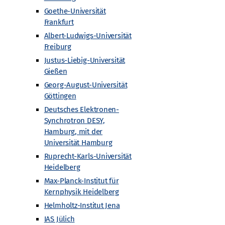
Goethe-Universität
Frankfurt
Albert-Ludwigs-Universität
Nächste
Veranstaltungen
Freiburg
Justus-Liebig-Universität
Gießen
Kalender abonnieren
Georg-August-Universität
Göttingen
Deutsches Elektronen-
Synchrotron DESY,
Hamburg, mit der
Universität Hamburg
Ruprecht-Karls-Universität
Heidelberg
Max-Planck-Institut für
Kernphysik Heidelberg
Gefördert von
Helmholtz-Institut Jena
IAS Jülich