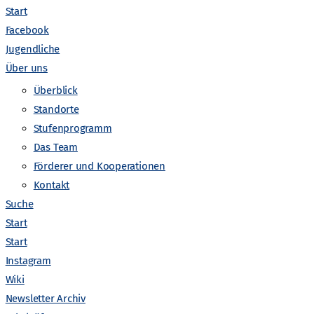
Start
Facebook
Jugendliche
Über uns
Überblick
Standorte
Stufenprogramm
Das Team
V
Förderer und Kooperationen
anstaltungen suchen
Liste
Monat
Tag
Kontakt
e
Suche
Start
r
Start
Instagram
a
Wiki
Newsletter Archiv