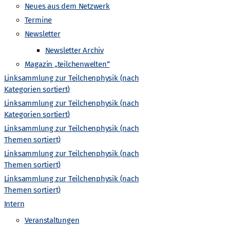
-
Neues aus dem Netzwerk
Termine
N
Newsletter
a
Newsletter Archiv
Magazin „teilchenwelten“
v
Linksammlung zur Teilchenphysik (nach
Kategorien sortiert)
i
Linksammlung zur Teilchenphysik (nach
Kategorien sortiert)
g
Linksammlung zur Teilchenphysik (nach
Themen sortiert)
a
Linksammlung zur Teilchenphysik (nach
Themen sortiert)
t
Linksammlung zur Teilchenphysik (nach
Themen sortiert)
i
Intern
Veranstaltungen