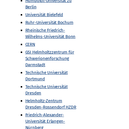
Humboldt-Universität zu
Berlin
Universität Bielefeld
Ruhr-Universität Bochum
Rheinische Friedrich-
Wilhelms-Universität Bonn
CERN
GSI Helmholtzzentrum für
Schwerionenforschung
Darmstadt
Technische Universität
Dortmund
Technische Universität
Dresden
Helmholtz-Zentrum
Dresden-Rossendorf HZDR
Friedrich-Alexander-
Universität Erlangen-
Nürnberg