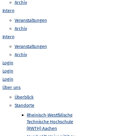
o
Archiv
Intern
n
Veranstaltungen
Archiv
Intern
Veranstaltungen
Archiv
Login
Login
Login
Über uns
Überblick
Standorte
Rheinisch-Westfälische
Technische Hochschule
(RWTH) Aachen