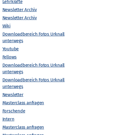
n
Lehrkräfte
Newsletter Archiv
s
Newsletter Archiv
Wiki
t
Downloadbereich Fotos Urknall
unterwegs
a
Youtube
l
Fellows
Downloadbereich Fotos Urknall
t
unterwegs
Downloadbereich Fotos Urknall
unterwegs
u
Newsletter
n
Masterclass anfragen
Forschende
g
Intern
Masterclass anfragen