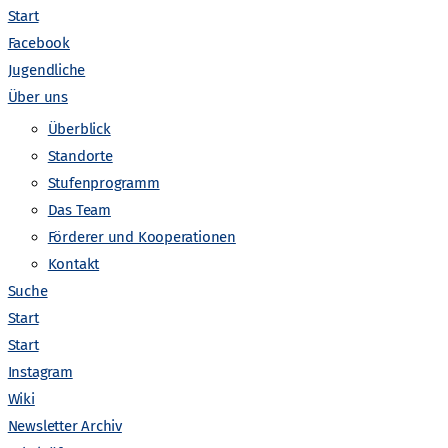
Start
Facebook
Jugendliche
Über uns
Überblick
Standorte
Stufenprogramm
Das Team
V
Förderer und Kooperationen
anstaltungen suchen
Liste
Monat
Tag
Kontakt
e
Suche
Start
r
Start
Instagram
a
Wiki
Newsletter Archiv