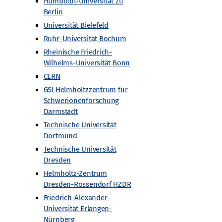
Humboldt-Universität zu
Berlin
Universität Bielefeld
Ruhr-Universität Bochum
Rheinische Friedrich-
Wilhelms-Universität Bonn
CERN
GSI Helmholtzzentrum für
Schwerionenforschung
Darmstadt
Technische Universität
Dortmund
Technische Universität
Dresden
Helmholtz-Zentrum
Dresden-Rossendorf HZDR
Friedrich-Alexander-
Universität Erlangen-
Nürnberg