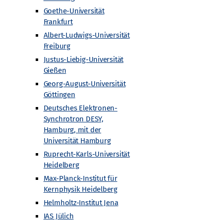
Goethe-Universität
Frankfurt
Albert-Ludwigs-Universität
Freiburg
Justus-Liebig-Universität
Gießen
Georg-August-Universität
Göttingen
Deutsches Elektronen-
Synchrotron DESY,
Hamburg, mit der
Universität Hamburg
Ruprecht-Karls-Universität
Heidelberg
Max-Planck-Institut für
Kernphysik Heidelberg
Helmholtz-Institut Jena
IAS Jülich