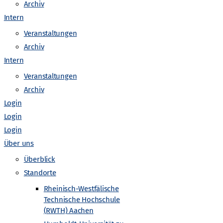
o
Archiv
Intern
n
Veranstaltungen
Archiv
Intern
Veranstaltungen
Archiv
Login
Login
Login
Über uns
Überblick
Standorte
Rheinisch-Westfälische
Technische Hochschule
(RWTH) Aachen