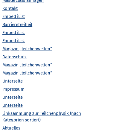
A
Masterclass anfragen
Kontakt
n
Embed iList
Barrierefreiheit
s
Embed iList
Embed iList
i
Magazin „teilchenwelten“
c
Datenschutz
Magazin „teilchenwelten“
h
Magazin „teilchenwelten“
Unterseite
t
Impressum
Unterseite
e
Unterseite
Linksammlung zur Teilchenphysik (nach
n
Kategorien sortiert)
Aktuelles