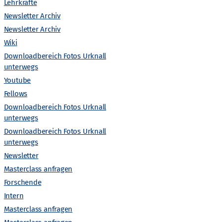
n
Lehrkräfte
Newsletter Archiv
s
Newsletter Archiv
Wiki
t
Downloadbereich Fotos Urknall
unterwegs
a
Youtube
l
Fellows
Downloadbereich Fotos Urknall
t
unterwegs
Downloadbereich Fotos Urknall
unterwegs
u
Newsletter
n
Masterclass anfragen
Forschende
g
Intern
Masterclass anfragen