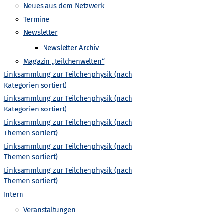
-
Neues aus dem Netzwerk
Termine
N
Newsletter
a
Newsletter Archiv
Magazin „teilchenwelten“
v
Linksammlung zur Teilchenphysik (nach
Kategorien sortiert)
i
Linksammlung zur Teilchenphysik (nach
Kategorien sortiert)
g
Linksammlung zur Teilchenphysik (nach
Themen sortiert)
a
Linksammlung zur Teilchenphysik (nach
Themen sortiert)
t
Linksammlung zur Teilchenphysik (nach
Themen sortiert)
i
Intern
Veranstaltungen