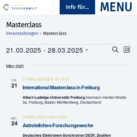
Info für...
Masterclass
Veranstaltungen
Masterclass
Veranstaltungen
21.03.2025
 - 
28.03.2025
V
V
S
L
u
D
i
e
e
c
a
s
März 2025
h
t
t
r
e
r
u
e
21.März 2025 @ 8:15
-
18:20
a
m
FR.
21
a
w
International Masterclass in Freiburg
n
ä
n
Albert-Ludwigs-Universität Freiburg
Hermann-Herder-Straße
h
s
3a, Freiburg, Baden-Württemberg, Deutschland
l
s
e
t
n
24.März 2025
-
4.April 2025
MO.
.
t
24
a
Astroteilchen-Forschungswoche
a
l
Deutsches Elektronen-Synchrotron DESY, Zeuthen