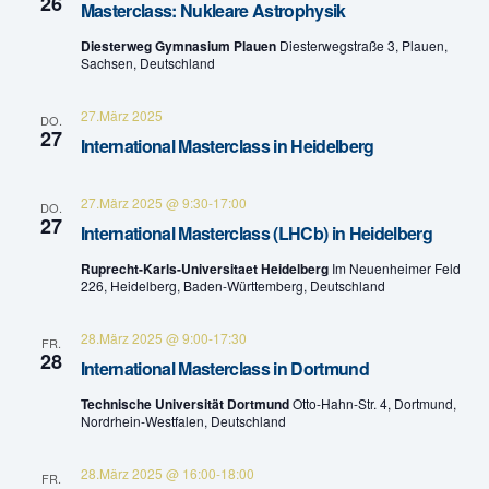
n
26
Masterclass: Nukleare Astrophysik
e
-
Diesterweg Gymnasium Plauen
Diesterwegstraße 3, Plauen,
Sachsen, Deutschland
u
N
n
a
27.März 2025
DO.
27
International Masterclass in Heidelberg
v
d
i
A
27.März 2025 @ 9:30
-
17:00
DO.
27
g
International Masterclass (LHCb) in Heidelberg
n
a
Ruprecht-Karls-Universitaet Heidelberg
Im Neuenheimer Feld
s
226, Heidelberg, Baden-Württemberg, Deutschland
t
i
28.März 2025 @ 9:00
-
17:30
i
FR.
28
International Masterclass in Dortmund
c
o
Technische Universität Dortmund
Otto-Hahn-Str. 4, Dortmund,
h
n
Nordrhein-Westfalen, Deutschland
t
28.März 2025 @ 16:00
-
18:00
FR.