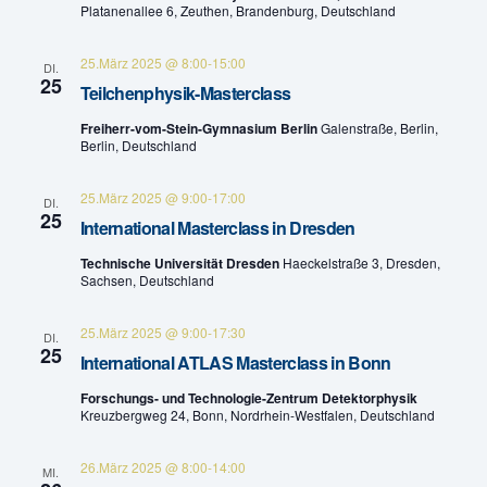
Platanenallee 6, Zeuthen, Brandenburg, Deutschland
t
l
25.März 2025 @ 8:00
-
15:00
u
DI.
t
25
Teilchenphysik-Masterclass
n
u
Freiherr-vom-Stein-Gymnasium Berlin
Galenstraße, Berlin,
g
Berlin, Deutschland
n
A
25.März 2025 @ 9:00
-
17:00
DI.
g
25
n
International Masterclass in Dresden
e
s
Technische Universität Dresden
Haeckelstraße 3, Dresden,
Sachsen, Deutschland
n
i
c
25.März 2025 @ 9:00
-
17:30
S
DI.
25
International ATLAS Masterclass in Bonn
h
u
Forschungs- und Technologie-Zentrum Detektorphysik
t
Kreuzbergweg 24, Bonn, Nordrhein-Westfalen, Deutschland
c
e
h
26.März 2025 @ 8:00
-
14:00
MI.