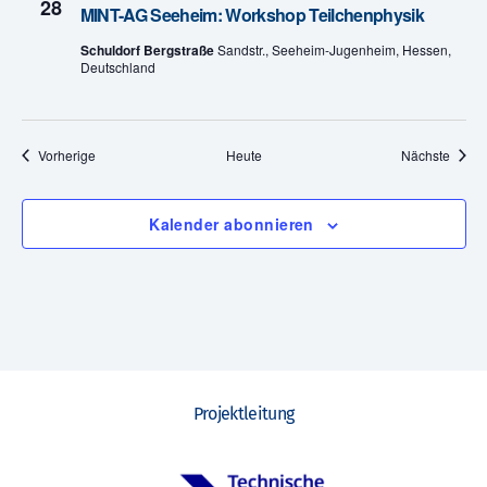
28
MINT-AG Seeheim: Workshop Teilchenphysik
e
Schuldorf Bergstraße
Sandstr., Seeheim-Jugenheim, Hessen,
n
Deutschland
,
N
Veranstaltungen
Veran
Vorherige
Heute
Nächste
a
Kalender abonnieren
v
i
g
a
t
Projektleitung
i