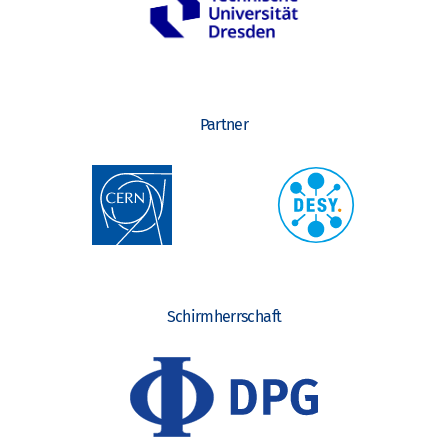
o
n
Partner
Schirmherrschaft