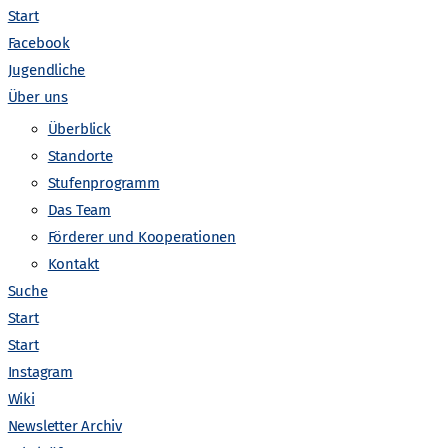
Start
Facebook
Jugendliche
Über uns
Überblick
Standorte
Stufenprogramm
Das Team
V
Förderer und Kooperationen
anstaltungen suchen
Liste
Monat
Tag
Kontakt
e
Suche
Start
r
Start
Instagram
a
Wiki
Newsletter Archiv