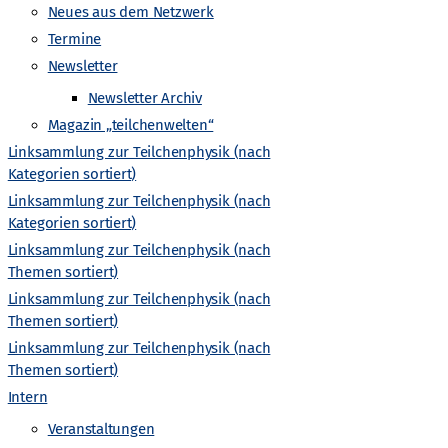
-
Neues aus dem Netzwerk
Termine
N
Newsletter
a
Newsletter Archiv
Magazin „teilchenwelten“
v
Linksammlung zur Teilchenphysik (nach
Kategorien sortiert)
i
Linksammlung zur Teilchenphysik (nach
Kategorien sortiert)
g
Linksammlung zur Teilchenphysik (nach
Themen sortiert)
Nächster Tag
a
Linksammlung zur Teilchenphysik (nach
Themen sortiert)
t
Linksammlung zur Teilchenphysik (nach
Kalender abonnieren
Themen sortiert)
i
Intern
Veranstaltungen