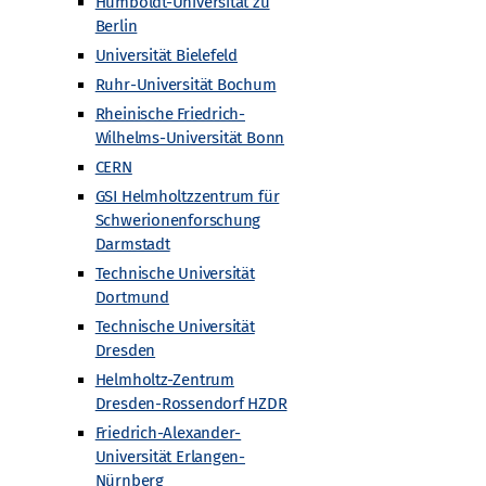
Humboldt-Universität zu
Berlin
Universität Bielefeld
Ruhr-Universität Bochum
Rheinische Friedrich-
Wilhelms-Universität Bonn
CERN
GSI Helmholtzzentrum für
Schwerionenforschung
Darmstadt
Technische Universität
Dortmund
Technische Universität
Dresden
Helmholtz-Zentrum
Dresden-Rossendorf HZDR
hrkräfte
Newsletter Archiv
Newsletter Archiv
Wiki
Friedrich-Alexander-
Universität Erlangen-
Nürnberg