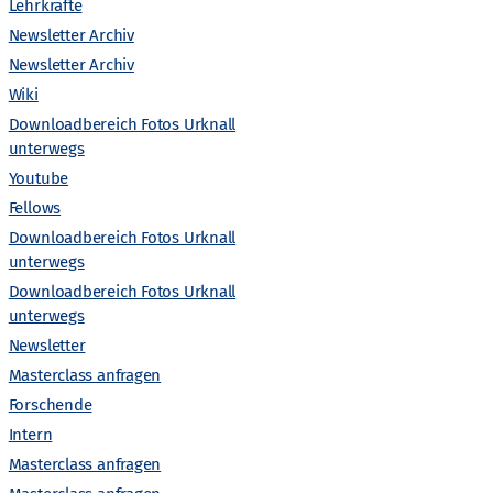
n
Lehrkräfte
Newsletter Archiv
s
Newsletter Archiv
Wiki
t
Downloadbereich Fotos Urknall
unterwegs
a
Youtube
l
Fellows
Downloadbereich Fotos Urknall
t
unterwegs
Downloadbereich Fotos Urknall
unterwegs
u
Newsletter
n
Masterclass anfragen
Forschende
g
Intern
Masterclass anfragen