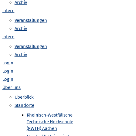
o
Archiv
Intern
n
Veranstaltungen
Archiv
Intern
Veranstaltungen
Gefördert von
Archiv
Login
Login
Login
Über uns
Überblick
Standorte
Rheinisch-Westfälische
Technische Hochschule
(RWTH) Aachen