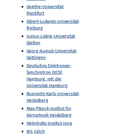
Goethe-Universität
Frankfurt
Albert-Ludwigs-Universität
Freiburg
Justus-Liebig-Universität
Gießen
egs
Downloadbereich Fotos Urknall unterwegs
Georg-August-Universität
Göttingen
takt
Embed iList
Barrierefreiheit
Embed iList
Deutsches Elektronen-
Synchrotron DESY,
Hamburg, mit der
“
Unterseite
Impressum
Unterseite
Unterseite
Universität Hamburg
Ruprecht-Karls-Universität
 zur Teilchenphysik (nach Kategorien sortiert)
Heidelberg
Max-Planck-Institut für
Kernphysik Heidelberg
Helmholtz-Institut Jena
IAS Jülich