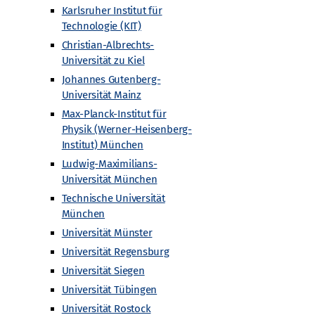
Karlsruher Institut für
Technologie (KIT)
Christian-Albrechts-
ung zur Teilchenphysik (nach Themen sortiert)
Universität zu Kiel
Johannes Gutenberg-
men sortiert)
Intern
Intern
Universität Mainz
Veranstaltungen
Veranstaltungen
Max-Planck-Institut für
Archiv
Archiv
Physik (Werner-Heisenberg-
Institut) München
Ludwig-Maximilians-
Angebote
Universität München
Alle Angebote
Technische Universität
Masterclasses
München
n
Fortbildungen für Lehrkräfte
Universität Münster
Urknall unterwegs
Universität Regensburg
Workshops und Projektwochen
Universität Siegen
Schülerforschungsarbeiten
Universität Tübingen
Woche der Teilchenwelt
Universität Rostock