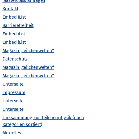
A
Masterclass anfragen
Kontakt
n
Embed iList
Barrierefreiheit
s
Embed iList
Embed iList
i
Magazin „teilchenwelten“
c
Datenschutz
Magazin „teilchenwelten“
h
Magazin „teilchenwelten“
Unterseite
t
Impressum
Unterseite
e
Unterseite
Linksammlung zur Teilchenphysik (nach
n
Kategorien sortiert)
Aktuelles