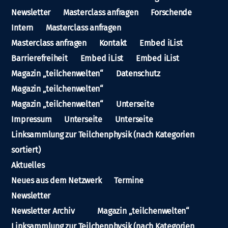
Newsletter
Masterclass anfragen
Forschende
Intern
Masterclass anfragen
Masterclass anfragen
Kontakt
Embed iList
Barrierefreiheit
Embed iList
Embed iList
Magazin „teilchenwelten“
Datenschutz
Magazin „teilchenwelten“
Magazin „teilchenwelten“
Unterseite
Impressum
Unterseite
Unterseite
Linksammlung zur Teilchenphysik (nach Kategorien
sortiert)
Aktuelles
Neues aus dem Netzwerk
Termine
Newsletter
Newsletter Archiv
Magazin „teilchenwelten“
Linksammlung zur Teilchenphysik (nach Kategorien