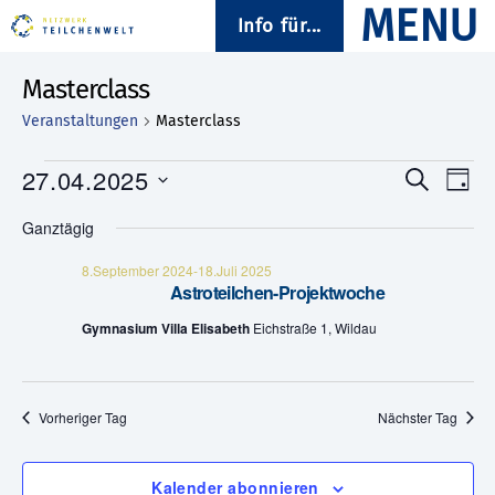
Info für...
Masterclass
Veranstaltungen
Masterclass
Veranstaltungen
27.04.2025
V
V
S
T
u
D
a
e
für
e
c
Ganztägig
a
g
h
t
r
27.April
e
r
u
8.September 2024
-
18.Juli 2025
Astroteilchen-Projektwoche
a
m
2025
a
w
Gymnasium Villa Elisabeth
Eichstraße 1, Wildau
n
ä
n
h
s
l
s
e
t
n
Vorheriger Tag
Nächster Tag
.
t
a
a
l
Kalender abonnieren