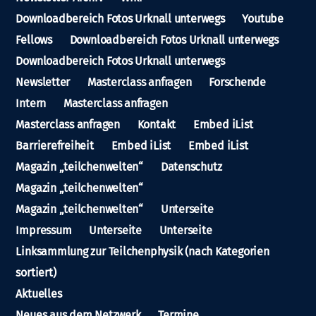
Downloadbereich Fotos Urknall unterwegs
Youtube
Fellows
Downloadbereich Fotos Urknall unterwegs
Downloadbereich Fotos Urknall unterwegs
Newsletter
Masterclass anfragen
Forschende
Intern
Masterclass anfragen
Masterclass anfragen
Kontakt
Embed iList
Barrierefreiheit
Embed iList
Embed iList
Magazin „teilchenwelten“
Datenschutz
Magazin „teilchenwelten“
Magazin „teilchenwelten“
Unterseite
Impressum
Unterseite
Unterseite
Linksammlung zur Teilchenphysik (nach Kategorien
sortiert)
Aktuelles
Neues aus dem Netzwerk
Termine