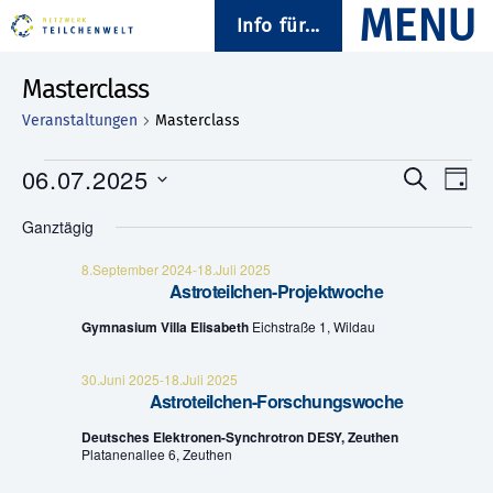
Info für...
Masterclass
Veranstaltungen
Masterclass
Veranstaltungen
06.07.2025
V
V
S
T
u
D
a
e
für
e
c
Ganztägig
a
g
h
t
r
6.Juli
e
r
u
8.September 2024
-
18.Juli 2025
Astroteilchen-Projektwoche
a
m
2025
a
w
Gymnasium Villa Elisabeth
Eichstraße 1, Wildau
n
ä
n
h
s
l
30.Juni 2025
-
18.Juli 2025
s
e
Astroteilchen-Forschungswoche
t
n
.
Deutsches Elektronen-Synchrotron DESY, Zeuthen
t
a
Platanenallee 6, Zeuthen
a
l