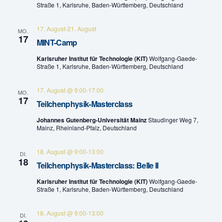
Straße 1, Karlsruhe, Baden-Württemberg, Deutschland
t
l
17. August
-
21. August
u
MO.
t
17
MINT-Camp
n
u
Karlsruher Institut für Technologie (KIT)
Wolfgang-Gaede-
g
Straße 1, Karlsruhe, Baden-Württemberg, Deutschland
n
A
17. August @ 9:00
-
17:00
MO.
g
17
n
Teilchenphysik-Masterclass
e
s
Johannes Gutenberg-Universität Mainz
Staudinger Weg 7,
Mainz, Rheinland-Pfalz, Deutschland
n
i
c
18. August @ 9:00
-
13:00
S
DI.
18
Teilchenphysik-Masterclass: Belle II
h
u
Karlsruher Institut für Technologie (KIT)
Wolfgang-Gaede-
t
Straße 1, Karlsruhe, Baden-Württemberg, Deutschland
c
e
h
18. August @ 9:00
-
13:00
DI.