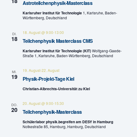
n
18
Astroteilchenphysik-Masterclass
e
-
Karlsruher Institut für Technologie
1, Karlsruhe, Baden-
Württemberg, Deutschland
u
N
n
a
18. August @ 9:00
-
13:00
DI.
18
Teilchenphysik Masterclass CMS
v
d
Karlsruher Institut für Technologie (KIT)
Wolfgang-Gaede-
i
A
Straße 1, Karlsruhe, Baden-Württemberg, Deutschland
g
n
19. August
-
22. August
MI.
a
19
Physik-Projekt-Tage Kiel
s
t
Christian-Albrechts-Universität zu Kiel
i
i
20. August @ 9:00
-
15:30
c
DO.
o
20
Teilchenphysik-Masterclass
h
n
Schülerlabor physik.begreifen am DESY in Hamburg
Notkestraße 85, Hamburg, Hamburg, Deutschland
t