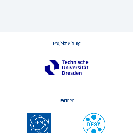
o
n
Projektleitung
Partner