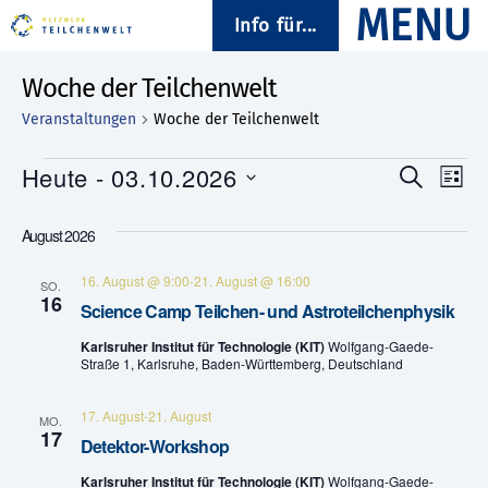
Info für...
Woche der Teilchenwelt
Veranstaltungen
Woche der Teilchenwelt
Veranstaltungen
Heute
 - 
03.10.2026
V
V
S
L
u
D
i
e
e
c
a
s
August 2026
h
t
t
r
e
r
u
e
16. August @ 9:00
-
21. August @ 16:00
a
m
SO.
16
a
w
Science Camp Teilchen- und Astroteilchenphysik
n
ä
n
Karlsruher Institut für Technologie (KIT)
Wolfgang-Gaede-
h
s
Straße 1, Karlsruhe, Baden-Württemberg, Deutschland
l
s
e
t
n
17. August
-
21. August
MO.
.
t
17
a
Detektor-Workshop
a
l
Karlsruher Institut für Technologie (KIT)
Wolfgang-Gaede-