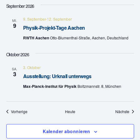
e
September 2026
n
9. September
-
12. September
MI.
9
Physik-Projekt-Tage Aachen
,
RWTH Aachen
Otto-Blumenthal-Straße, Aachen, Deutschland
N
Oktober 2026
a
v
3. Oktober
SA.
3
Ausstellung: Urknall unterwegs
i
Max-Planck-Institut für Physik
Boltzmannstr. 8, München
g
a
Veranstaltungen
Veran
Vorherige
Heute
Nächste
t
i
Kalender abonnieren