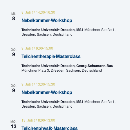
t
l
8. Juli @ 14:30
-
16:30
MI.
8
u
Nebelkammer-Workshop
t
n
Technische Universität Dresden, MS1
Münchner Straße 1,
u
Dresden, Sachsen, Deutschland
g
n
A
9. Juli @ 9:00
-
15:00
DO.
9
g
Teilchentherapie-Masterclass
n
Technische Universität Dresden, Georg-Schumann-Bau
e
s
Münchner Platz 3, Dresden, Sachsen, Deutschland
n
i
9. Juli @ 13:30
-
15:30
DO.
c
9
S
Nebelkammer-Workshop
h
u
Technische Universität Dresden, MS1
Münchner Straße 1,
Dresden, Sachsen, Deutschland
t
c
e
13. Juli @ 8:00
-
13:00
MO.
h
13
Teilchenphysik-Masterclass