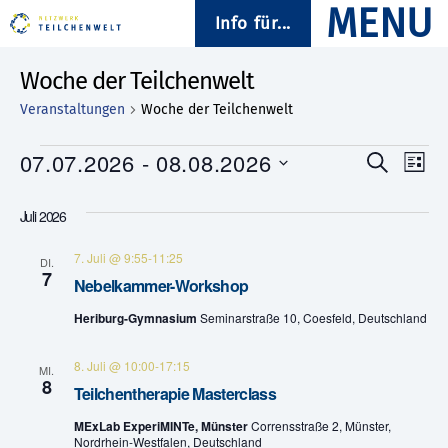
Info für...
Woche der Teilchenwelt
Veranstaltungen
Woche der Teilchenwelt
Veranstaltungen
07.07.2026
 - 
08.08.2026
V
V
S
L
u
D
i
e
e
c
a
s
Juli 2026
h
t
t
r
e
r
u
e
7. Juli @ 9:55
-
11:25
a
m
DI.
7
a
w
Nebelkammer-Workshop
n
ä
n
Heriburg-Gymnasium
Seminarstraße 10, Coesfeld, Deutschland
h
s
l
s
e
8. Juli @ 10:00
-
17:15
t
MI.
n
8
Teilchentherapie Masterclass
.
t
a
MExLab ExperiMINTe, Münster
Corrensstraße 2, Münster,
a
l
Nordrhein-Westfalen, Deutschland