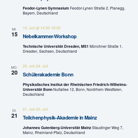
n
e
Feodor-Lynen Gymnasium
Feodor-Lynen Straße 2, Planegg,
-
Bayern, Deutschland
u
N
15. Juli @ 14:30
-
16:30
MI.
n
a
15
Nebelkammer-Workshop
v
d
Technische Universität Dresden, MS1
Münchner Straße 1,
Dresden, Sachsen, Deutschland
i
A
g
20. Juli
-
24. Juli
MO.
n
20
Schülerakademie Bonn
a
s
Physikalisches Institut der Rheinischen Friedrich-Wilhelms-
t
Universität Bonn
Nußallee 12, Bonn, Nordrhein-Westfalen,
i
Deutschland
i
c
o
21. Juli
-
30. Juli
DI.
21
Teilchenphysik-Akademie in Mainz
h
n
Johannes Gutenberg-Universität Mainz
Staudinger Weg 7,
t
Mainz, Rheinland-Pfalz, Deutschland