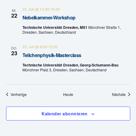
e
22. Juli @ 14:30
-
16:30
MI.
22
n
Nebelkammer-Workshop
Technische Universität Dresden, MS1
Münchner Straße 1,
,
Dresden, Sachsen, Deutschland
N
23. Juli @ 9:00
-
15:00
DO.
23
a
Teilchenphysik-Masterclass
v
Technische Universität Dresden, Georg-Schumann-Bau
Münchner Platz 3, Dresden, Sachsen, Deutschland
i
g
Veranstaltungen
Veran
Vorherige
Heute
Nächste
a
Kalender abonnieren
t
i