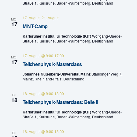
Straße 1, Karlsruhe, Baden-Württemberg, Deutschland
t
l
17. August
-
21. August
u
MO.
t
17
MINT-Camp
n
u
Karlsruher Institut für Technologie (KIT)
Wolfgang-Gaede-
g
Straße 1, Karlsruhe, Baden-Württemberg, Deutschland
n
A
17. August @ 9:00
-
17:00
MO.
g
17
n
Teilchenphysik-Masterclass
e
s
Johannes Gutenberg-Universität Mainz
Staudinger Weg 7,
Mainz, Rheinland-Pfalz, Deutschland
n
i
c
18. August @ 9:00
-
13:00
S
DI.
18
Teilchenphysik-Masterclass: Belle II
h
u
Karlsruher Institut für Technologie (KIT)
Wolfgang-Gaede-
t
Straße 1, Karlsruhe, Baden-Württemberg, Deutschland
c
e
h
18. August @ 9:00
-
13:00
DI.