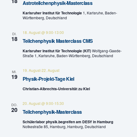
n
18
Astroteilchenphysik-Masterclass
e
-
Karlsruher Institut für Technologie
1, Karlsruhe, Baden-
Württemberg, Deutschland
u
N
n
a
18. August @ 9:00
-
13:00
DI.
18
Teilchenphysik Masterclass CMS
v
d
Karlsruher Institut für Technologie (KIT)
Wolfgang-Gaede-
i
A
Straße 1, Karlsruhe, Baden-Württemberg, Deutschland
g
n
19. August
-
22. August
MI.
a
19
Physik-Projekt-Tage Kiel
s
t
Christian-Albrechts-Universität zu Kiel
i
i
20. August @ 9:00
-
15:30
c
DO.
o
20
Teilchenphysik-Masterclass
h
n
Schülerlabor physik.begreifen am DESY in Hamburg
Notkestraße 85, Hamburg, Hamburg, Deutschland
t