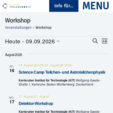
Info für...
Workshop
Veranstaltungen
Workshop
Veranstaltungen
Heute
 - 
09.09.2026
V
V
S
L
u
D
i
e
e
c
a
s
August 2026
h
t
t
r
e
r
u
e
16. August @ 9:00
-
21. August @ 16:00
a
m
SO.
16
a
w
Science Camp Teilchen- und Astroteilchenphysik
n
ä
n
Karlsruher Institut für Technologie (KIT)
Wolfgang-Gaede-
h
s
Straße 1, Karlsruhe, Baden-Württemberg, Deutschland
l
s
e
t
n
17. August
-
21. August
MO.
.
t
17
a
Detektor-Workshop
a
l
Karlsruher Institut für Technologie (KIT)
Wolfgang-Gaede-