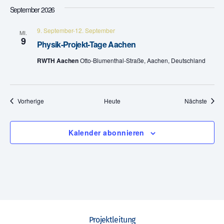
e
September 2026
n
9. September
-
12. September
MI.
9
Physik-Projekt-Tage Aachen
,
RWTH Aachen
Otto-Blumenthal-Straße, Aachen, Deutschland
N
a
Veranstaltungen
Veran
Vorherige
Heute
Nächste
v
i
Kalender abonnieren
g
a
t
i
Projektleitung