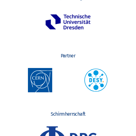
o
n
Partner
Schirmherrschaft