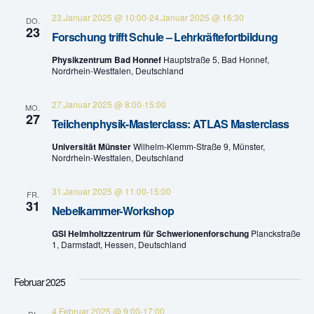
n
a
23.Januar 2025 @ 10:00
-
24.Januar 2025 @ 16:30
DO.
23
Forschung trifft Schule – Lehrkräftefortbildung
v
d
Physikzentrum Bad Honnef
Hauptstraße 5, Bad Honnef,
i
A
Nordrhein-Westfalen, Deutschland
g
n
27.Januar 2025 @ 8:00
-
15:00
MO.
a
27
Teilchenphysik-Masterclass: ATLAS Masterclass
s
t
Universität Münster
Wilhelm-Klemm-Straße 9, Münster,
i
Nordrhein-Westfalen, Deutschland
i
c
o
31.Januar 2025 @ 11:00
-
15:00
FR.
31
Nebelkammer-Workshop
h
n
GSI Helmholtzzentrum für Schwerionenforschung
Planckstraße
t
1, Darmstadt, Hessen, Deutschland
e
Februar 2025
n
4.Februar 2025 @ 9:00
-
17:00