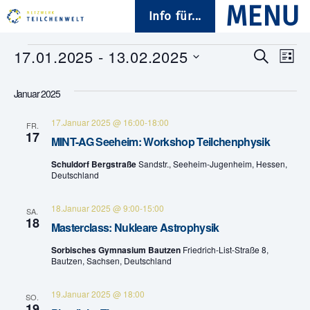
Info für...
Veranstaltungen
17.01.2025
 - 
13.02.2025
V
V
S
L
u
D
i
e
e
c
a
s
Januar 2025
h
t
t
r
e
r
u
e
17.Januar 2025 @ 16:00
-
18:00
a
m
FR.
17
a
w
MINT-AG Seeheim: Workshop Teilchenphysik
n
ä
n
Schuldorf Bergstraße
Sandstr., Seeheim-Jugenheim, Hessen,
h
s
Deutschland
l
s
e
t
n
18.Januar 2025 @ 9:00
-
15:00
SA.
.
t
18
a
Masterclass: Nukleare Astrophysik
a
l
Sorbisches Gymnasium Bautzen
Friedrich-List-Straße 8,
Bautzen, Sachsen, Deutschland
t
l
19.Januar 2025 @ 18:00
u
SO.
t
19