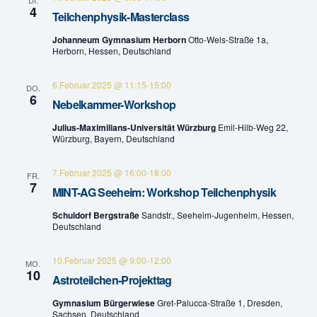
DI.
,
4
Teilchenphysik-Masterclass
N
Johanneum Gymnasium Herborn
Otto-Wels-Straße 1a,
Herborn, Hessen, Deutschland
a
6.Februar 2025 @ 11:15
-
15:00
DO.
v
6
Nebelkammer-Workshop
i
Julius-Maximilians-Universität Würzburg
Emil-Hilb-Weg 22,
Würzburg, Bayern, Deutschland
g
7.Februar 2025 @ 16:00
-
18:00
FR.
a
7
MINT-AG Seeheim: Workshop Teilchenphysik
t
Schuldorf Bergstraße
Sandstr., Seeheim-Jugenheim, Hessen,
Deutschland
i
10.Februar 2025 @ 9:00
-
12:00
o
MO.
10
Astroteilchen-Projekttag
n
Gymnasium Bürgerwiese
Gret-Palucca-Straße 1, Dresden,
Sachsen, Deutschland