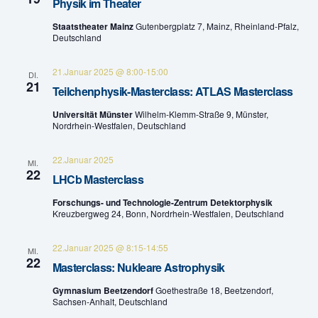
Physik im Theater
n
u
Staatstheater Mainz
Gutenbergplatz 7, Mainz, Rheinland-Pfalz,
g
Deutschland
n
A
21.Januar 2025 @ 8:00
-
15:00
DI.
g
21
n
Teilchenphysik-Masterclass: ATLAS Masterclass
e
s
Universität Münster
Wilhelm-Klemm-Straße 9, Münster,
Nordrhein-Westfalen, Deutschland
n
i
c
22.Januar 2025
S
MI.
22
LHCb Masterclass
h
u
Forschungs- und Technologie-Zentrum Detektorphysik
t
Kreuzbergweg 24, Bonn, Nordrhein-Westfalen, Deutschland
c
e
h
22.Januar 2025 @ 8:15
-
14:55
MI.
n
22
Masterclass: Nukleare Astrophysik
e
-
Gymnasium Beetzendorf
Goethestraße 18, Beetzendorf,
Sachsen-Anhalt, Deutschland
u
N