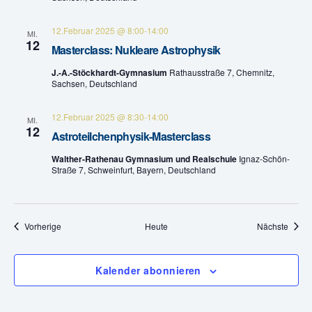
12.Februar 2025 @ 8:00
-
14:00
MI.
12
Masterclass: Nukleare Astrophysik
J.-A.-Stöckhardt-Gymnasium
Rathausstraße 7, Chemnitz,
Sachsen, Deutschland
12.Februar 2025 @ 8:30
-
14:00
MI.
12
Astroteilchenphysik-Masterclass
Walther-Rathenau Gymnasium und Realschule
Ignaz-Schön-
Straße 7, Schweinfurt, Bayern, Deutschland
Veranstaltungen
Veran
Vorherige
Heute
Nächste
Kalender abonnieren