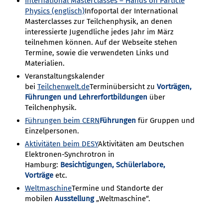
International Masterclasses – Hands on Particle
Physics (englisch)
Infoportal der International
Masterclasses zur Teilchenphysik, an denen
interessierte Jugendliche jedes Jahr im März
teilnehmen können. Auf der Webseite stehen
Termine, sowie die verwendeten Links und
Materialien.
Veranstaltungskalender
bei
Teilchenwelt.de
Terminübersicht zu
Vorträgen,
Führungen und Lehrerfortbildungen
über
Teilchenphysik.
Führungen beim CERN
Führungen
für Gruppen und
Einzelpersonen.
Aktivitäten beim DESY
Aktivitäten am Deutschen
Elektronen-Synchrotron in
Hamburg:
Besichtigungen, Schülerlabore,
Vorträge
etc.
Weltmaschine
Termine und Standorte der
mobilen
Ausstellung
„Weltmaschine“.