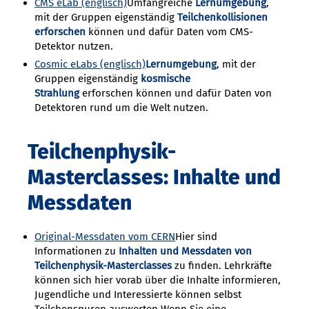
CMS eLab (englisch)
Umfangreiche
Lernumgebung
,
mit der Gruppen eigenständig
Teilchenkollisionen
erforschen
können und dafür Daten vom CMS-
Detektor nutzen.
Cosmic eLabs (englisch)
Lernumgebung
, mit der
Gruppen eigenständig
kosmische
Strahlung
erforschen können und dafür Daten von
Detektoren rund um die Welt nutzen.
Teilchenphysik-
Masterclasses: Inhalte und
Messdaten
Original-Messdaten vom CERN
Hier sind
Informationen zu
Inhalten und Messdaten
von
Teilchenphysik-Masterclasses
zu finden. Lehrkräfte
können sich hier vorab über die Inhalte informieren,
Jugendliche und Interessierte können selbst
Teilchenspuren auswerten.Wenn Sie eine