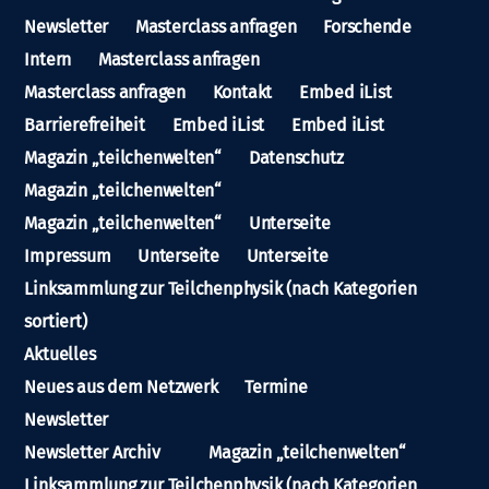
Newsletter
Masterclass anfragen
Forschende
Intern
Masterclass anfragen
Masterclass anfragen
Kontakt
Embed iList
Barrierefreiheit
Embed iList
Embed iList
Magazin „teilchenwelten“
Datenschutz
Magazin „teilchenwelten“
Magazin „teilchenwelten“
Unterseite
Impressum
Unterseite
Unterseite
Linksammlung zur Teilchenphysik (nach Kategorien
sortiert)
Aktuelles
Neues aus dem Netzwerk
Termine
Newsletter
Newsletter Archiv
Magazin „teilchenwelten“
Linksammlung zur Teilchenphysik (nach Kategorien