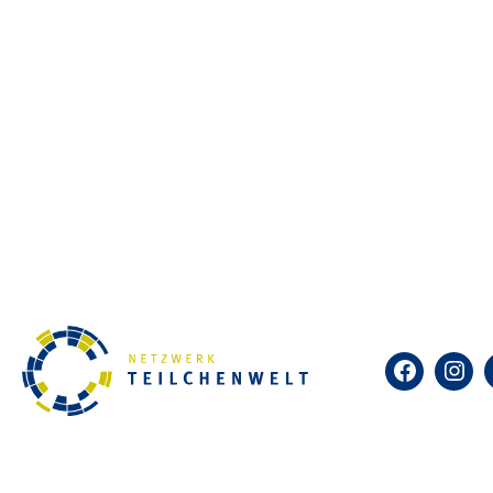
Bei dem Forschungswettbewerb „
Beamli
ganzen Welt mit einem eigenen Experimen
lang live zu erleben. Letztes Jahr wett
am CERN aber derzeit keine Teilchen auf
Facebook
Insta
Betriebspause und wird aufgerüstet -, g
zwei Wochen auf dem Hamburger Campus