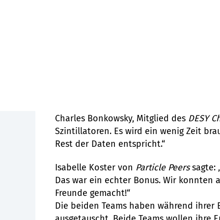
An der Beamlin
Freundschaften
Nach zwei Wochen harter Arbeit war es 
Charles Bonkowsky, Mitglied des
DESY C
Szintillatoren. Es wird ein wenig Zeit b
Rest der Daten entspricht.“
Isabelle Koster von
Particle Peers
sagte: 
Das war ein echter Bonus. Wir konnten 
Freunde gemacht!“
Die beiden Teams haben während ihrer 
ausgetauscht. Beide Teams wollen ihre E