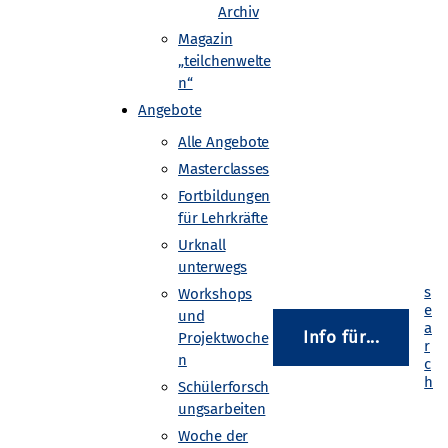
Archiv
Magazin
„teilchenwelte
n“
Angebote
Alle Angebote
Masterclasses
Fortbildungen
für Lehrkräfte
Urknall
chülerinnen und -schülern aus der
unterwegs
bewerben, um Forschung zwei Wochen
Workshops
orschläge an den
Beamlines
zu testen. Da
und
indet sich planmäßig in einer langen
Info für...
Projektwoche
den Niederlanden im Oktober 2019 für
n
Schülerforsch
ungsarbeiten
Woche der