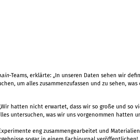
e werden neue inter
 geschlossen
Ende Oktober dann endlich soweit und beide Teams ko
hain
-Teams, erklärte: „In unseren Daten sehen wir defin
rauchen, um alles zusammenzufassen und zu sehen, was 
„Wir hatten nicht erwartet, dass wir so große und so 
alles untersuchen, was wir uns vorgenommen hatten u
Experimente eng zusammengearbeitet und Materialie
rgebnisse sogar in einem Fachjournal veröffentlichen!