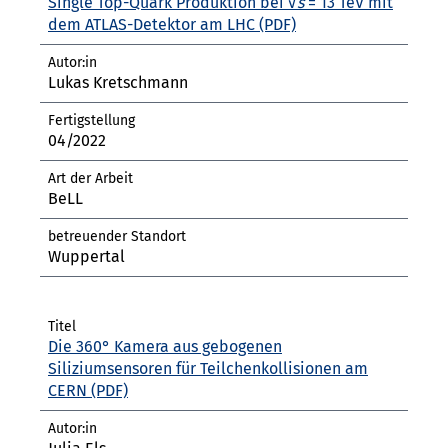
Single Top-Quark Produktion bei √
s
= 13 TeV mit
dem ATLAS-Detektor am LHC
Lukas Kretschmann
04/2022
BeLL
Wuppertal
Die 360° Kamera aus gebogenen
Siliziumsensoren für Teilchenkollisionen am
CERN