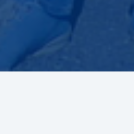
Woraus besteht Materie? Wie hat sich
der Kosmos nach dem Urknall
entwickelt? Was verraten uns
kosmische Teilchen über Vorgänge im
Universum?