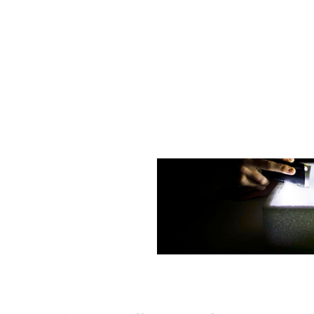
Quelle: DESY/Gesine Born
ren Ländern aus. Ab sofort
al Cosmic Day eine eigene
liche einladen werden,
trieren.
nterstützung bei der
profitieren vom
nn sie sich mit anderen