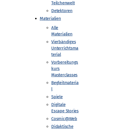
Teilchenwelt
Detektoren
Materialien
Alle
Materialien
Vierbändiges
Unterrichtsma
sche Teilchen. Schülerinnen und Schüler
terial
 sich mit Fragen wie:
Vorbereitungs
kurs
Masterclasses
Begleitmateria
l
Spiele
Digitale
Escape Stories
Cosmic@Web
Didaktische