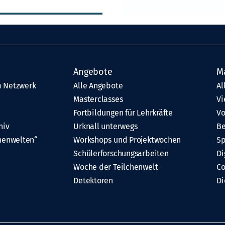
Angebote
M
 Netzwerk
Alle Angebote
Al
Masterclasses
Vi
Fortbildungen für Lehrkräfte
Vo
hiv
Urknall unterwegs
Be
henwelten“
Workshops und Projektwochen
Sp
Schülerforschungsarbeiten
Di
Woche der Teilchenwelt
C
Detektoren
Di