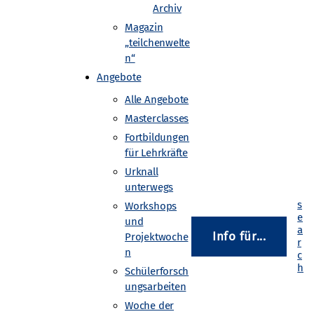
Archiv
Magazin
„teilchenwelte
n“
Angebote
Alle Angebote
Masterclasses
Fortbildungen
für Lehrkräfte
Urknall
unterwegs
Workshops
und
Info für...
Projektwoche
n
Schülerforsch
ungsarbeiten
Woche der