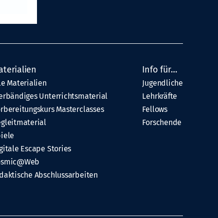
aterialien
Info für…
le Materialien
Jugendliche
erbändiges Unterrichtsmaterial
Lehrkräfte
rbereitungskurs Masterclasses
Fellows
gleitmaterial
Forschende
iele
gitale Escape Stories
osmic@Web
daktische Abschlussarbeiten