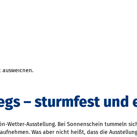
räsentieren von Urknalltheorien in einer Pop-up-Auss
des Bezirksamtes Hamburg-Mitte und des Poizeikommissa
ormulare notwendig, damit der
Urknall unterwegs
im öf
arf.
für den Theaterplatz eine Genehmigung erteilt. Doch
ig auch das alljährliche Theaterfest stattfindet. Dank 
t ausweichen.
egs – sturmfest und
hön-Wetter-Ausstellung. Bei Sonnenschein tummeln sic
n aufnehmen. Was aber nicht heißt, dass die Ausstellung