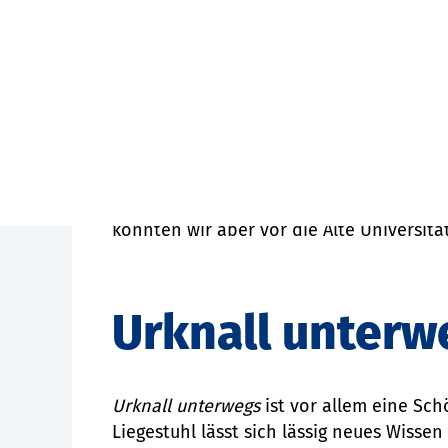
„Die Straßenverkehrsordnung sieht das P
nicht vor.“ So steht es in einer Email 
Städten sind zahlreiche Auflagen und F
Sondergenehmigung aufgebaut werden d
In der Stadt Mainz wiederum wurde uns 
entfallen, dass auf dem Platz gleichzeit
konnten wir aber vor die Alte Universitä
Urknall unterw
Urknall unterwegs
ist vor allem eine Sc
Liegestuhl lässt sich lässig neues Wisse