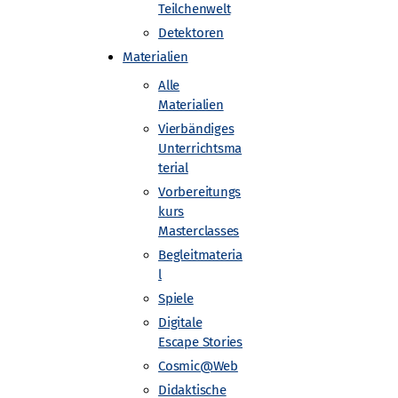
Teilchenwelt
Detektoren
Materialien
Alle
Materialien
Vierbändiges
Unterrichtsma
terial
Vorbereitungs
kurs
Masterclasses
seums ist. Sondern der Urknall wandert.
Begleitmateria
 so abwechslungsreich. Der Einsatz im
l
 spannende Herausforderungen dar.
Spiele
Digitale
Escape Stories
schungel
Cosmic@Web
Didaktische