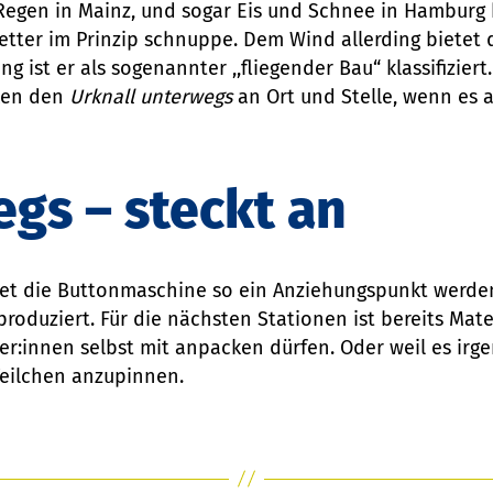
Regen in Mainz, und sogar Eis und Schnee in Hamburg 
etter im Prinzip schnuppe. Dem Wind allerding bietet 
g ist er als sogenannter ,,fliegender Bau“ klassifizier
cken den
Urknall unterwegs
an Ort und Stelle, wenn es a
egs – steckt an
net die Buttonmaschine so ein Anziehungspunkt werden
oduziert. Für die nächsten Stationen ist bereits Materi
her:innen selbst mit anpacken dürfen. Oder weil es irge
-Teilchen anzupinnen.