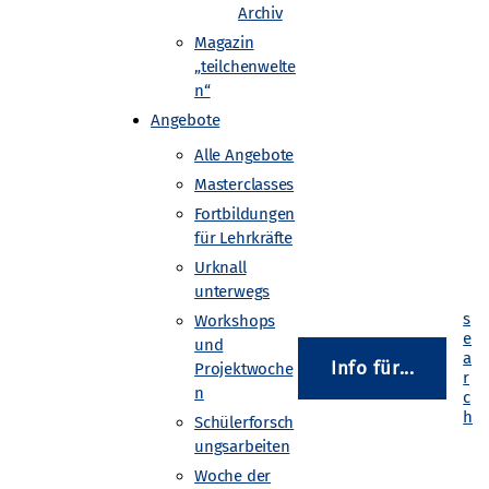
Archiv
Magazin
„teilchenwelte
n“
Angebote
Alle Angebote
Masterclasses
Fortbildungen
für Lehrkräfte
Urknall
unterwegs
Workshops
und
Info für...
Projektwoche
n
Schülerforsch
ungsarbeiten
Woche der