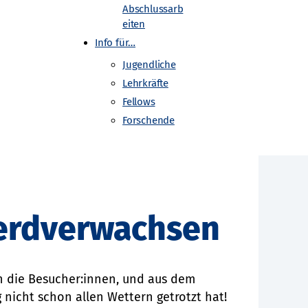
Abschlussarb
eiten
tellung im Öffentlichen Verkehrsraum
Info für…
riats 14 Hamburg. Hier und in anderen
Jugendliche
fentlichen Raum mit
Lehrkräfte
Fellows
Forschende
 war den dortigen Behörden wohl
guter Kontakte der Mainzer Physiker:innen
 erdverwachsen
h die Besucher:innen, und aus dem
 nicht schon allen Wettern getrotzt hat!