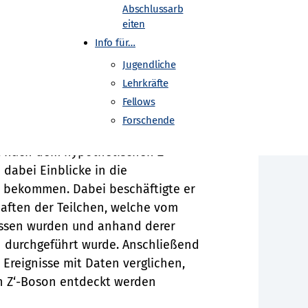
.
Abschlussarb
eiten
Info für…
Jugendliche
rt Dortmund
Lehrkräfte
Fellows
ährend des Projekts bei der ATLAS-
Forschende
em Open-Data-Datensatz
t nach dem hypothetischen Z‘-
dabei Einblicke in die
 bekommen. Dabei beschäftigte er
haften der Teilchen, welche vom
ssen wurden und anhand derer
n durchgeführt wurde. Anschließend
 Ereignisse mit Daten verglichen,
n Z‘-Boson entdeckt werden