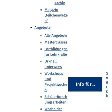
Archiv
Magazin
„teilchenwelte
n“
Angebote
Alle Angebote
Masterclasses
Fortbildungen
für Lehrkräfte
Urknall
unterwegs
Workshops
und
Info für...
Projektwoche
n
Schülerforsch
ungsarbeiten
Woche der