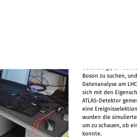
wochen zu bekommen, stellen wir euch die Arbeiten vor
Alexandros – Stando
Alexandros hat sich w
Kollaboration mit d
beschäftigt, um dami
Boson zu suchen, und 
Datenanalyse am LHC
sich mit den Eigensc
ATLAS-Detektor geme
eine Ereignisselektio
wurden die simulierte
um zu schauen, ob ei
konnte.