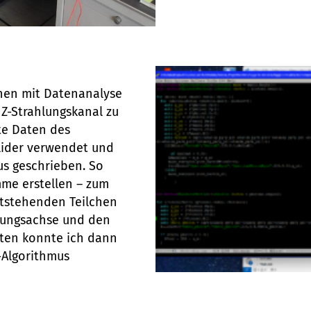
hen mit Datenanalyse
 Z-Strahlungskanal zu
rte Daten des
llider verwendet und
us geschrieben. So
me erstellen – zum
ntstehenden Teilchen
lungsachse und den
aten konnte ich dann
-Algorithmus