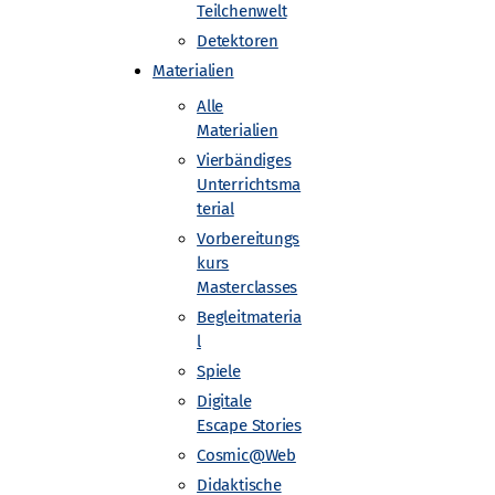
Teilchenwelt
Detektoren
Materialien
Alle
Materialien
Vierbändiges
Unterrichtsma
terial
Vorbereitungs
kurs
Masterclasses
Begleitmateria
l
Spiele
Digitale
Escape Stories
stattgefunden, zu denen 12 Jugendliche
Cosmic@Web
on jemandem am CERN betreut wurden. Um
Didaktische