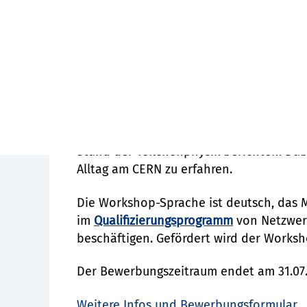
Endlich ist es wieder so weit: Vom 26. b
größten Teilchenbeschleuniger der Welt
Neben Besichtigungen von Ex­­perimente
Erkundungstour durch Genf auf dem Prog
Stand der Teil­chen­physik be­rich­ten. D
Alltag am CERN zu erfahren.
Die Workshop-Sprache ist deutsch, das M
im
Qualifizierungsprogramm
von Netzwerk
beschäftigen. Gefördert wird der Worksh
Der Bewerbungszeitraum endet am 31.07.
Weitere Infos und Bewerbungsformular