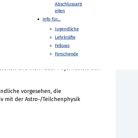
Abschlussarb
eiten
Info für…
Jugendliche
op statt. Innerhalb von vier Tage am
Lehrkräfte
echslungsreiches Programm geboten:
Fellows
n Aktivitäten im Schülerlabor und eine
Forschende
Forschungsalltag und über den neuesten
zu stellen und mehr über Physik sowie den
endliche vorgesehen, die
v mit der Astro-/Teilchenphysik