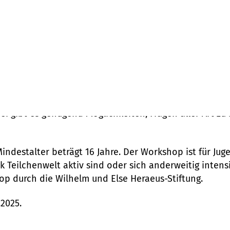
is 30. Oktober 2025 findet unser nächster CERN-Worksh
 wird den Teil­neh­mer:innen ein spannendes und abw
n sowie Vorlesungen zu Elementarteilchenphysik stehe
ramm. Zudem werden Wissen­schaft­ler:innen aus dem 
abei gibt es genügend Möglichkeiten, Fragen aller Art 
indestalter beträgt 16 Jahre. Der Workshop ist für Jug
 Teilchenwelt aktiv sind oder sich anderweitig intensi
op durch die Wilhelm und Else Heraeus-Stiftung.
2025.