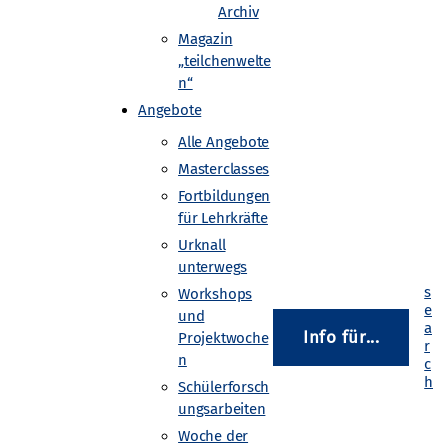
Archiv
Magazin
„teilchenwelte
n“
Angebote
Alle Angebote
Masterclasses
Fortbildungen
für Lehrkräfte
Urknall
unterwegs
Workshops
und
Info für...
Projektwoche
n
Schülerforsch
ungsarbeiten
Woche der