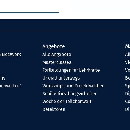
Angebote
M
 Netzwerk
Alle Angebote
Al
Masterclasses
Vi
Fortbildungen für Lehrkräfte
Vo
hiv
Urknall unterwegs
Be
henwelten“
Workshops und Projektwochen
Sp
Schülerforschungsarbeiten
Di
Woche der Teilchenwelt
C
Detektoren
Di