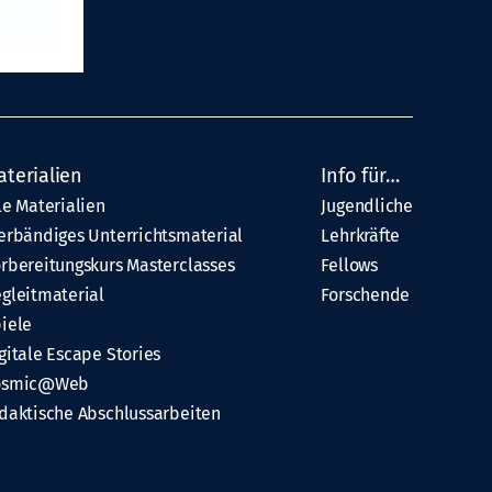
aterialien
Info für…
le Materialien
Jugendliche
erbändiges Unterrichtsmaterial
Lehrkräfte
rbereitungskurs Masterclasses
Fellows
gleitmaterial
Forschende
iele
gitale Escape Stories
osmic@Web
daktische Abschlussarbeiten