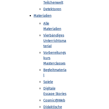
Teilchenwelt
Detektoren
Materialien
Alle
aterialien
Info für…
Materialien
le Materialien
Jugendliche
Vierbändiges
erbändiges Unterrichtsmaterial
Lehrkräfte
Unterrichtsma
rbereitungskurs Masterclasses
Fellows
terial
gleitmaterial
Forschende
Vorbereitungs
iele
kurs
Masterclasses
gitale Escape Stories
Begleitmateria
osmic@Web
l
daktische Abschlussarbeiten
Spiele
Digitale
Escape Stories
Cosmic@Web
n
Barrierefreiheit
Datenschutz
Impressum
Didaktische