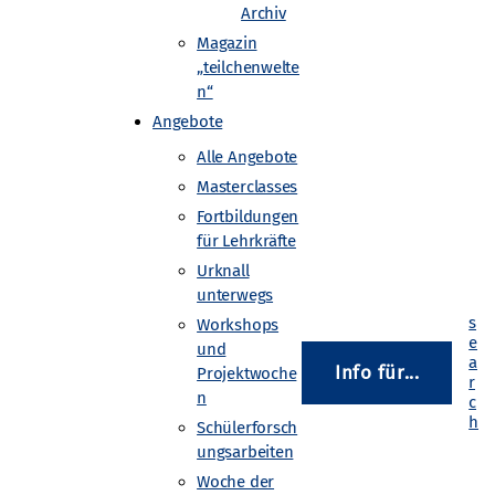
Archiv
Magazin
„teilchenwelte
n“
Angebote
Alle Angebote
Masterclasses
Fortbildungen
für Lehrkräfte
Urknall
unterwegs
Workshops
und
Info für...
Projektwoche
n
Schülerforsch
ungsarbeiten
Woche der