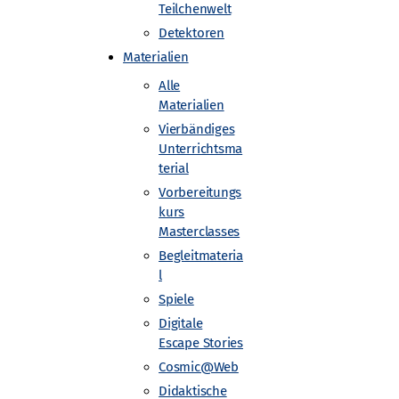
Teilchenwelt
Detektoren
Materialien
Alle
Materialien
Vierbändiges
Unterrichtsma
terial
ESY, Zeuthen mit Netzwerk Teilchenwelt
Vorbereitungs
kurs
Masterclasses
Begleitmateria
l
Spiele
Digitale
Escape Stories
Cosmic@Web
Didaktische