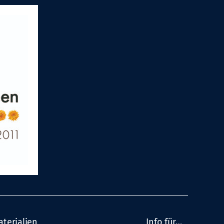
aterialien
Info für…