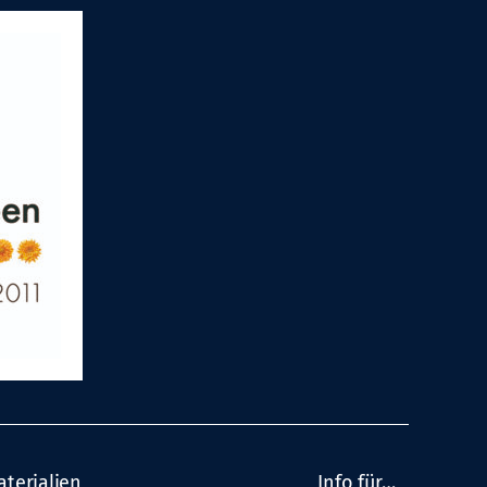
aterialien
Info für…