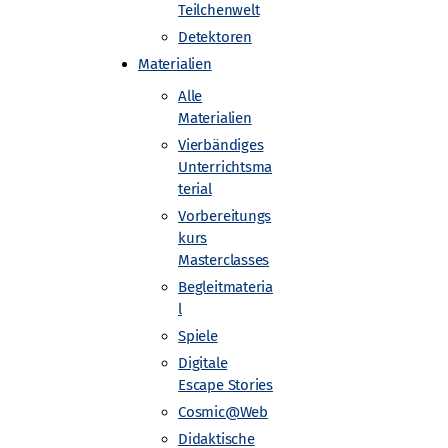
Teilchenwelt
Detektoren
Materialien
Alle
Materialien
Vierbändiges
Unterrichtsma
terial
s Elektronen-Synchrotron DESY, Zeuthen
Vorbereitungs
kurs
Masterclasses
Begleitmateria
l
Spiele
Digitale
Escape Stories
Cosmic@Web
Didaktische