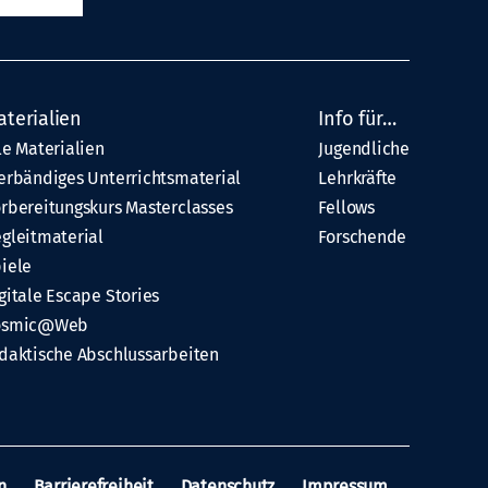
aterialien
Info für…
le Materialien
Jugendliche
erbändiges Unterrichtsmaterial
Lehrkräfte
rbereitungskurs Masterclasses
Fellows
gleitmaterial
Forschende
iele
gitale Escape Stories
osmic@Web
daktische Abschlussarbeiten
n
Barrierefreiheit
Datenschutz
Impressum