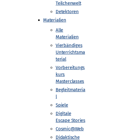
ehen und dabei unser
Teilchenwelt
 wir zunächst einmal klären:
Detektoren
Materialien
den?
Alle
Materialien
Vierbändiges
Unterrichtsma
terial
Vorbereitungs
kurs
Masterclasses
Begleitmateria
l
Spiele
ät Münster
Digitale
Escape Stories
Cosmic@Web
Didaktische