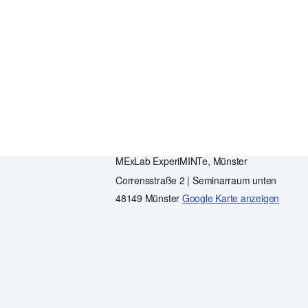
8:00-13:00
Veranstaltungskategorien:
Vortrag
,
Workshop
Zielgruppen:
Jugendliche
,
Lehrkräfte
VERANSTALTUNGSORT
MExLab ExperiMINTe, Münster
Corrensstraße 2 | Seminarraum unten
48149 Münster
Google Karte anzeigen