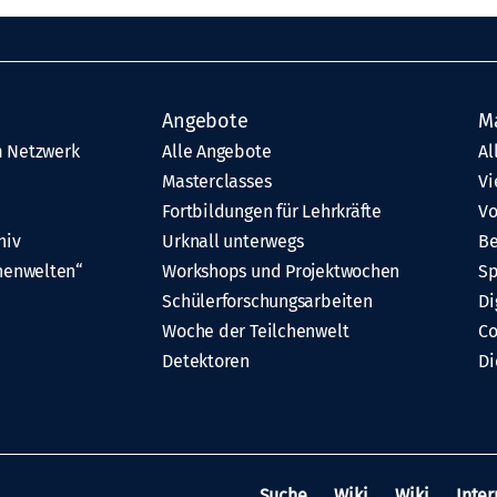
Angebote
M
 Netzwerk
Alle Angebote
Al
Masterclasses
Vi
Fortbildungen für Lehrkräfte
Vo
hiv
Urknall unterwegs
Be
henwelten“
Workshops und Projektwochen
Sp
Schülerforschungsarbeiten
Di
Woche der Teilchenwelt
C
Detektoren
Di
Suche
Wiki
Wiki
Inter