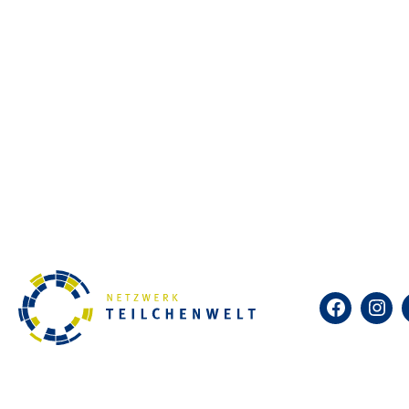
Was sind kosmische Teilchen?
„International Cosmic Day“ und
Welt können die Forschung mit
Wissenschaftler:innen austaus
Weltweit beteiligen sich Forsc
Wissenschaftler:innen unterst
und Auswertung der Daten und b
internationalen Kollaboration.
Weitere Informationen unter:
i
Facebook
Insta
Wie hat sich unser Universum 
entstehen, was macht eigentli
sich wohlfühlt? Und wie sieht