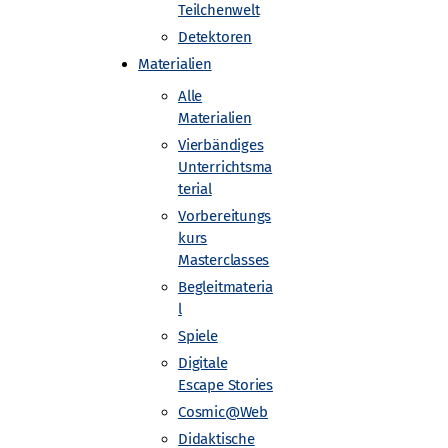
Teilchenwelt
Detektoren
Materialien
Alle
wigs-Universität Freiburg
Materialien
Vierbändiges
Unterrichtsma
terial
Vorbereitungs
kurs
Masterclasses
Begleitmateria
l
Spiele
Digitale
Escape Stories
Cosmic@Web
Didaktische