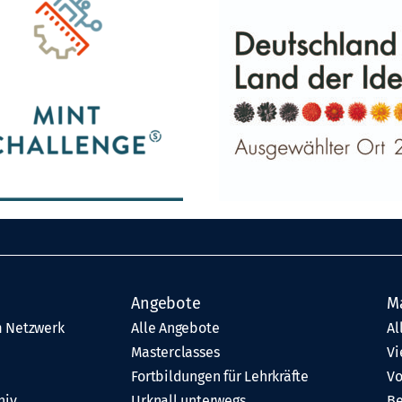
Angebote
M
 Netzwerk
Alle Angebote
Al
Masterclasses
Vi
Fortbildungen für Lehrkräfte
Vo
hiv
Urknall unterwegs
Be