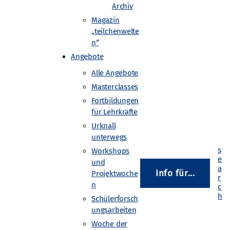
Archiv
Magazin
„teilchenwelte
swerten: Dazu laden die
n“
International Masterclasses
Angebote
ie identifizieren
Alle Angebote
er abschließenden
Masterclasses
 CERN. Das Programm
Fortbildungen
in 60 Ländern statt.
für Lehrkräfte
Urknall
unterwegs
Workshops
und
Info für...
Projektwoche
n
Schülerforsch
ungsarbeiten
Woche der