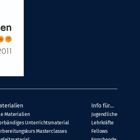
aterialien
Info für…
le Materialien
Jugendliche
erbändiges Unterrichtsmaterial
Lehrkräfte
rbereitungskurs Masterclasses
Fellows
gleitmaterial
Forschende