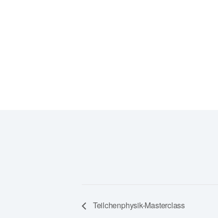
Hermann-Herder-Straße 3a
79104 Freiburg
Google Karte anzeigen
Veranstaltungsort-Website anzeigen
Teilchenphysik-Masterclass