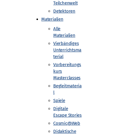
Teilchenwelt
Detektoren
Materialien
Alle
Materialien
Vierbändiges
Unterrichtsma
Karls-Universitaet Heidelberg
terial
Vorbereitungs
kurs
Masterclasses
Begleitmateria
l
Spiele
Digitale
Escape Stories
Cosmic@Web
Didaktische