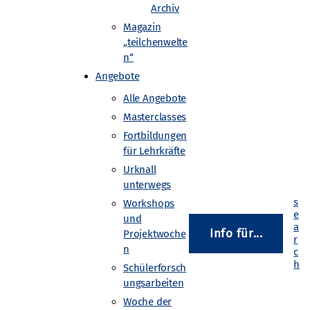
Archiv
Magazin
„teilchenwelte
swerten: Dazu laden die
n“
International Masterclasses
Angebote
ie identifizieren
Alle Angebote
er abschließenden
Masterclasses
 CERN. Das Programm
Fortbildungen
in 60 Ländern statt.
für Lehrkräfte
Urknall
unterwegs
Workshops
und
Info für...
Projektwoche
n
Schülerforsch
ungsarbeiten
dresse des Lehrers/Lehrerin
Woche der