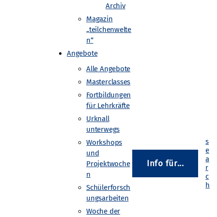
Archiv
Magazin
„teilchenwelte
swerten: Dazu laden die
n“
International Masterclasses
Angebote
ie identifizieren
Alle Angebote
er abschließenden
Masterclasses
 CERN. Das Programm
Fortbildungen
in 60 Ländern statt.
für Lehrkräfte
Urknall
unterwegs
Workshops
und
Info für...
Projektwoche
n
Schülerforsch
ungsarbeiten
Woche der