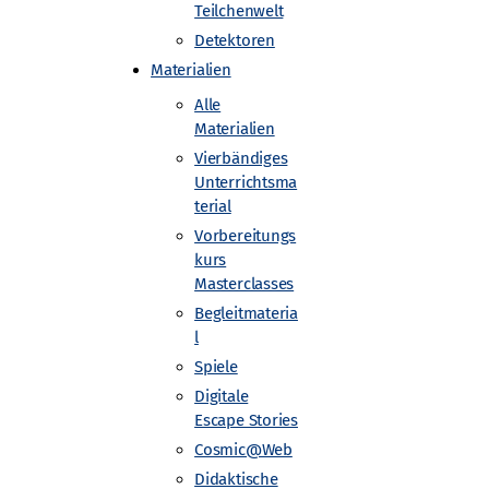
Teilchenwelt
Detektoren
Materialien
Alle
Materialien
Vierbändiges
Unterrichtsma
terial
Vorbereitungs
kurs
Masterclasses
Begleitmateria
l
Spiele
Digitale
Escape Stories
Astroteilchen-Forschungswoche
Cosmic@Web
Didaktische