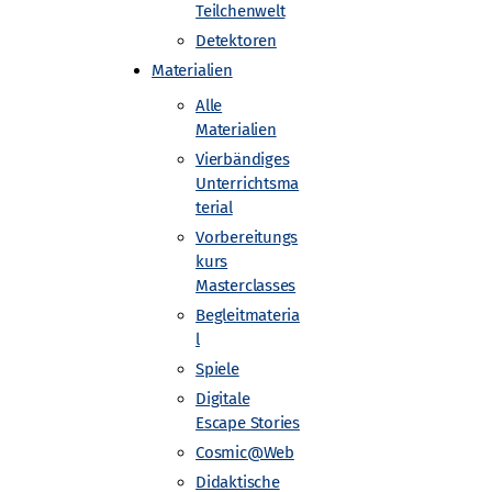
Teilchenwelt
Detektoren
Materialien
Alle
ust-Universität Göttingen
Materialien
Vierbändiges
Unterrichtsma
terial
Vorbereitungs
kurs
Masterclasses
Begleitmateria
l
Spiele
Digitale
Escape Stories
Cosmic@Web
Didaktische