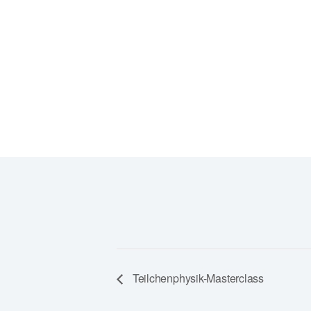
Berliner Str. 28
37073 Göttingen
Google Karte anzeigen
Teilchenphysik-Masterclass