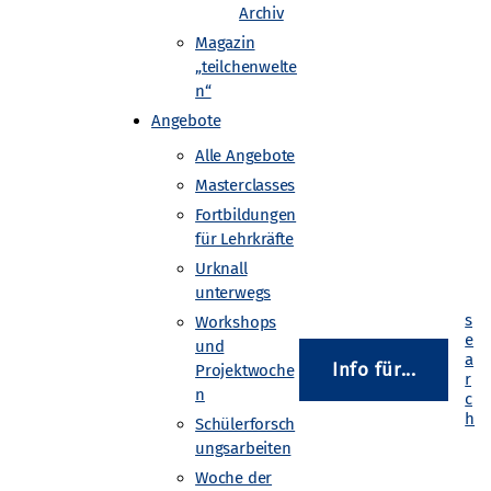
Archiv
Magazin
„teilchenwelte
swerten: Dazu laden die
n“
International Masterclasses
Angebote
ie identifizieren
Alle Angebote
er abschließenden
Masterclasses
 CERN. Das Programm
Fortbildungen
in 60 Ländern statt.
für Lehrkräfte
Urknall
eldungen von Jugendlichen sind
unterwegs
Klassen teilnehmen.
Workshops
und
en und Schüler oder die
Info für...
Projektwoche
cht erforderlich.
n
Schülerforsch
ungsarbeiten
Woche der