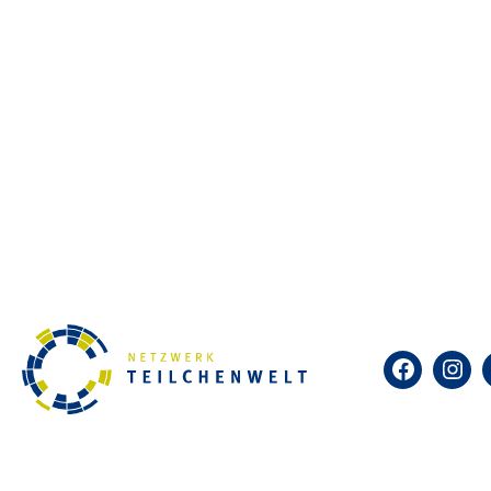
Eintauchen in die Welt der Tei
Schülerforschungstage interessi
lernen die TeilnehmerInnen die
Elementarteilchen in Teilchenk
Videokonferenz mit Teilnehme
International Masterclasses fin
Jede Lehrkraft kann max. 5 Sc
möglich. Auf Grund der begren
Anmeldeschluss ist der 10.03.2
Facebook
Insta
anmeldende Lehrkraft organisie
Weitere Informationen:
tu-dresden.de/mn/physik/iktp/