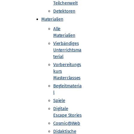
Teilchenwelt
Detektoren
Materialien
Alle
Materialien
Vierbändiges
Unterrichtsma
terial
Vorbereitungs
kurs
e Universität Dresden
Masterclasses
Begleitmateria
l
Spiele
Digitale
Escape Stories
Cosmic@Web
Didaktische