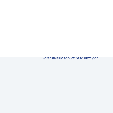
Allgemeine Öffentlichkeit
,
Jugendliche
,
Lehrkr
Wissenschaftler
VERANSTALTUNGSORT
Programmkino Ost
Schandauer Str. 73
01277 Dresden
Google Karte anzeigen
Veranstaltungsort-Website anzeigen