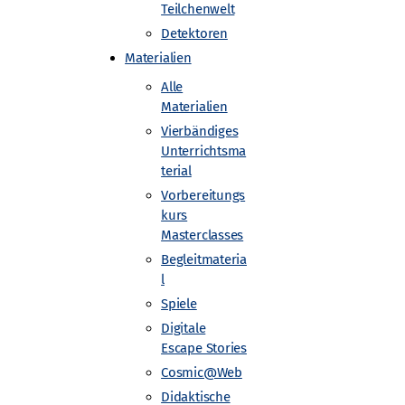
Teilchenwelt
Detektoren
Materialien
Alle
Materialien
Vierbändiges
Unterrichtsma
terial
Vorbereitungs
kurs
e Universität Dresden
Masterclasses
Begleitmateria
l
Spiele
Digitale
Escape Stories
Cosmic@Web
Didaktische