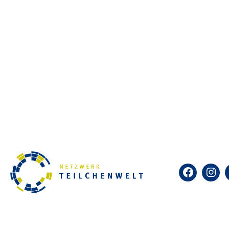
Schuljahres offen.
Zum Kalender hinzufügen
DETAILS
Datum:
2.Februar 2024
Zeit:
16:00-18:00
Facebook
Insta
Veranstaltungskategorie:
Workshop
Zielgruppe:
Jugendliche