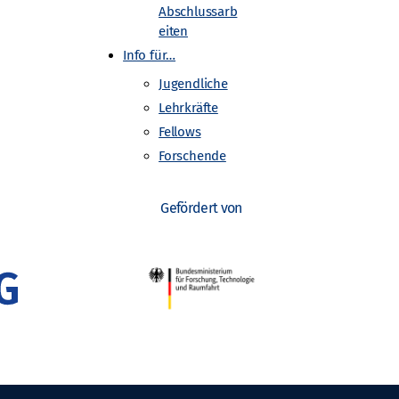
Abschlussarb
eiten
Info für…
Schulpraktikum Geiger-Müller-Zähler
Jugendliche
Lehrkräfte
Fellows
Forschende
Gefördert von