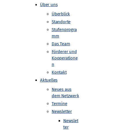
Über uns
Überblick
Standorte
Stufenprogra
mm
Das Team
hysik
Förderer und
Kooperatione
n
Kontakt
Aktuelles
Neues aus
dem Netzwerk
Termine
Newsletter
nheim im Rahmen des MINT-AG
Newslet
erten Schülern während des
ter