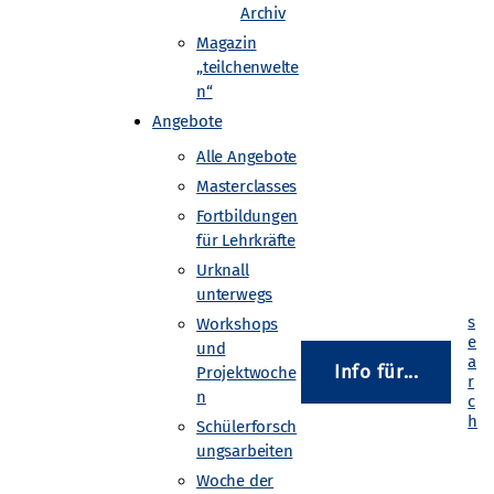
Archiv
Magazin
„teilchenwelte
n“
Angebote
Alle Angebote
Masterclasses
Fortbildungen
für Lehrkräfte
nenforschung
Urknall
unterwegs
Workshops
und
Info für...
Projektwoche
n
Schülerforsch
ungsarbeiten
Woche der