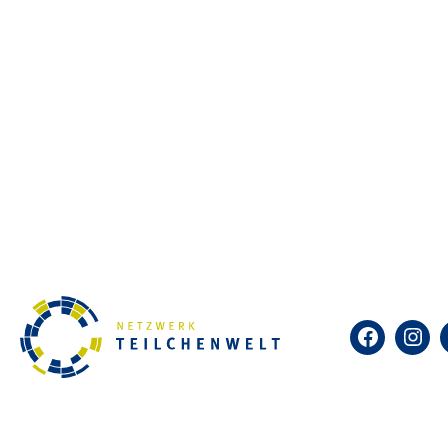
Tauche ein in die revolutionär
Welt, von Energie und Materie 
oszillieren Neutrinos? Wie fu
besonders? In fünf spannenden
faszinierende Welt der Quanten
bereits in der Praxis Anwendun
Die Veranstaltung ist interakti
Studierenden aus verschiedene
Termine: donnerstags, 05.11.; 12.11
jeweils 16:30 – 18:00 Uhr
Facebook
Insta
Teilnehmende: interessierte Sc
Anmeldefrist: 29.10.2026