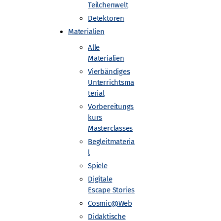
Teilchenwelt
Detektoren
Materialien
Alle
Materialien
Vierbändiges
Unterrichtsma
akultät Maschinenwesen der TU
terial
Vorbereitungs
kurs
Masterclasses
Begleitmateria
l
Spiele
Digitale
Escape Stories
Cosmic@Web
Didaktische