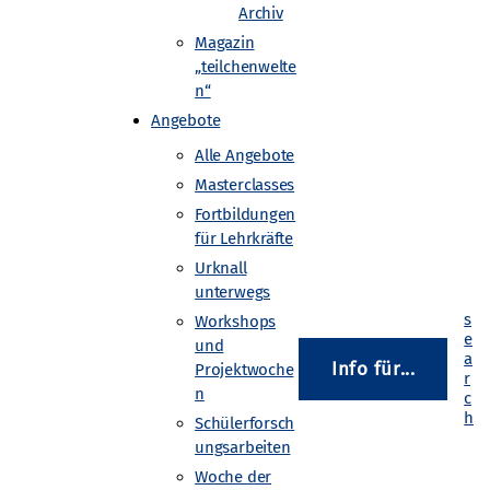
Archiv
Magazin
nntnisse unser Verständnis der
„teilchenwelte
n“
zur klassischen Physik? Wie
Angebote
uartige Quantenmaterialien so
Alle Angebote
esden dich durch die
Masterclasses
heorie existieren, sondern
Fortbildungen
für Lehrkräfte
sprechen und dich mit
Urknall
tauschen.
unterwegs
Workshops
und
Info für...
Projektwoche
n
Schülerforsch
ungsarbeiten
Woche der