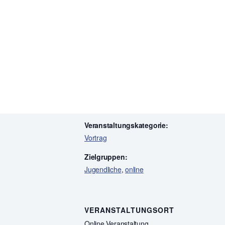
Zum Kalender hinzufügen
DETAILS
Beginn:
5. November @ 16:30
Ende:
3. Dezember @ 18:00
Veranstaltungskategorie:
Vortrag
Zielgruppen:
Jugendliche
,
online
VERANSTALTUNGSORT
Online Veranstaltung