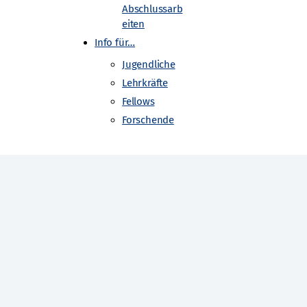
Abschlussarb
eiten
Info für…
Jugendliche
e Universität Dresden
Lehrkräfte
Fellows
Forschende