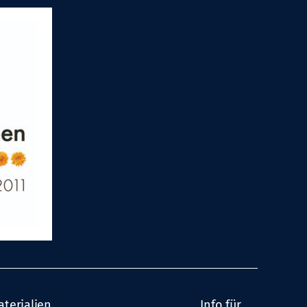
aterialien
Info für…