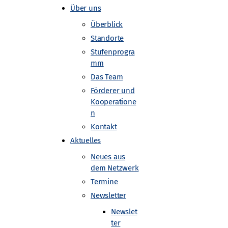
Über uns
Überblick
Standorte
Stufenprogra
n
mm
Das Team
Förderer und
Kooperatione
n
tenforschung und
Kontakt
Aktuelles
Neues aus
dem Netzwerk
Termine
Newsletter
8:00
Newslet
ter