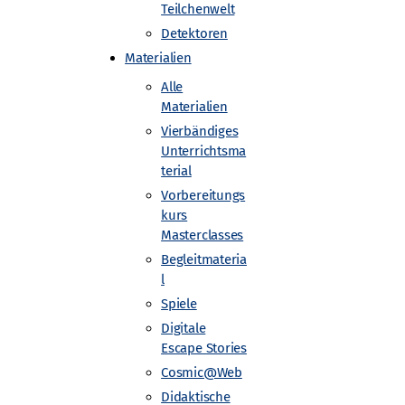
Teilchenwelt
Detektoren
Materialien
Alle
Materialien
Vierbändiges
Unterrichtsma
terial
Vorbereitungs
kurs
Masterclasses
Begleitmateria
Nebelkammer-Workshop
l
Spiele
Digitale
Escape Stories
Cosmic@Web
Didaktische
Gefördert von