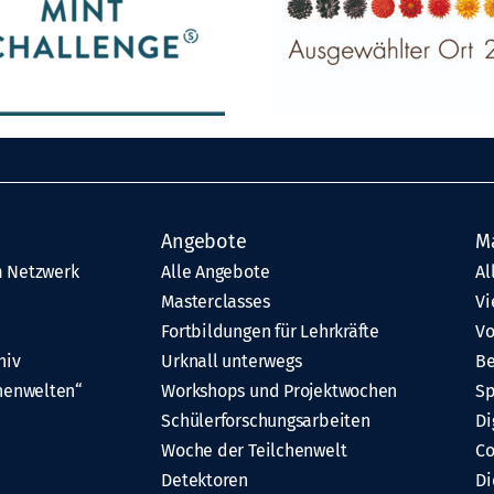
Angebote
M
 Netzwerk
Alle Angebote
Al
Masterclasses
Vi
Fortbildungen für Lehrkräfte
Vo
hiv
Urknall unterwegs
Be
henwelten“
Workshops und Projektwochen
Sp
Schülerforschungsarbeiten
Di
Woche der Teilchenwelt
C
Detektoren
Di