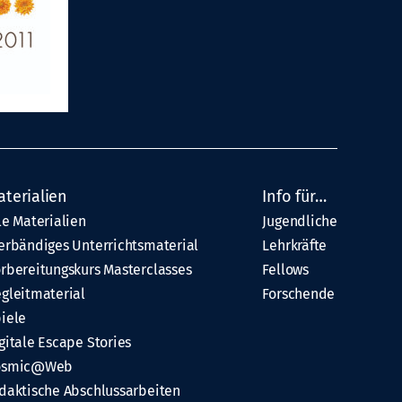
aterialien
Info für…
le Materialien
Jugendliche
erbändiges Unterrichtsmaterial
Lehrkräfte
rbereitungskurs Masterclasses
Fellows
gleitmaterial
Forschende
iele
gitale Escape Stories
osmic@Web
daktische Abschlussarbeiten