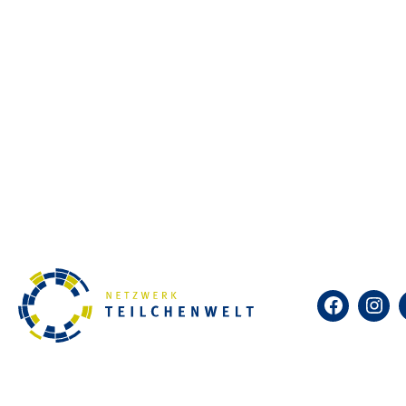
Selbst kosmische Teilchen sic
diesem einfachen Detektor in 
Nebelkammern heute vorwiegen
Netzwerk Teilchenwelt bietet 
ist das Identifizieren und Bes
was kosmische Teilchen sind u
Eine Veranstaltung für die Sc
Facebook
Insta
Zum Kalender hinzufügen