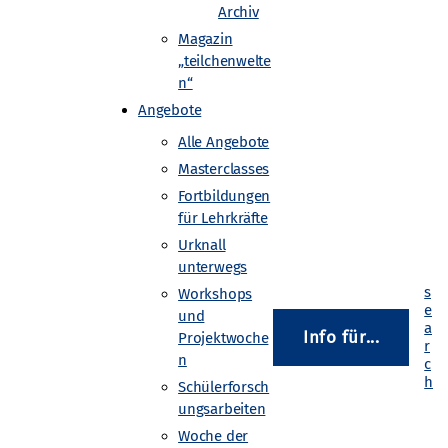
Archiv
Magazin
„teilchenwelte
ammern möglich. Wurden mit
n“
cht, findet man
Angebote
en.
Alle Angebote
kammern an. Ziel des Workshops
Masterclasses
Fortbildungen
dem erfahren die Teilnehmenden,
für Lehrkräfte
stehen.
Urknall
unterwegs
Workshops
und
Info für...
Projektwoche
n
Schülerforsch
ungsarbeiten
Woche der