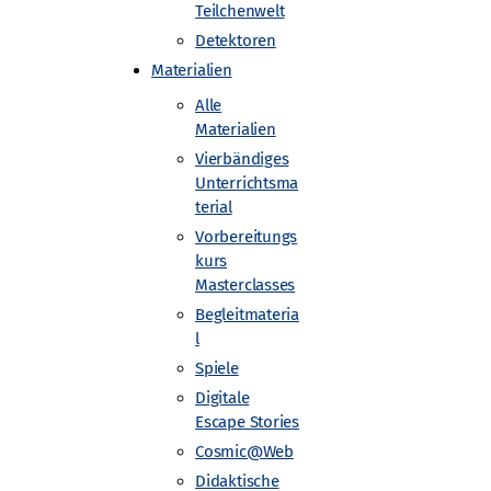
Teilchenwelt
Detektoren
ät Münster
Materialien
Alle
Materialien
Vierbändiges
Unterrichtsma
terial
Vorbereitungs
kurs
Masterclasses
Begleitmateria
l
Spiele
Digitale
Escape Stories
Cosmic@Web
Didaktische