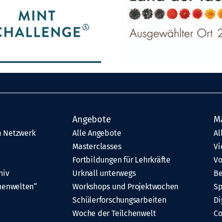
Angebote
M
 Netzwerk
Alle Angebote
Al
Masterclasses
Vi
Fortbildungen für Lehrkräfte
Vo
hiv
Urknall unterwegs
Be
henwelten“
Workshops und Projektwochen
Sp
Schülerforschungsarbeiten
Di
Woche der Teilchenwelt
C