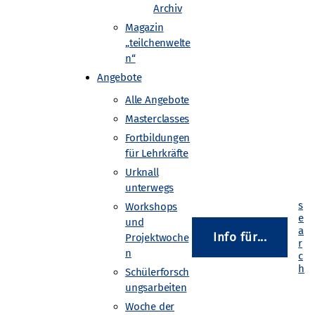
Archiv
Magazin
„teilchenwelte
ammern möglich. Wurden mit
n“
cht, findet man
Angebote
en.
Alle Angebote
kammern an. Ziel des Workshops
Masterclasses
Fortbildungen
dem erfahren die Teilnehmenden,
für Lehrkräfte
stehen.
Urknall
unterwegs
Workshops
und
Info für...
Projektwoche
n
Schülerforsch
ungsarbeiten
Woche der