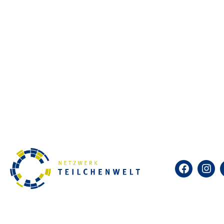
Selbst kosmische Teilchen sic
diesem einfachen Detektor in 
Nebelkammern heute vorwiegen
Netzwerk Teilchenwelt bietet 
ist das Identifizieren und Bes
was kosmische Teilchen sind u
Veranstaltung für die 10te Klas
Facebook
Insta
Zum Kalender hinzufügen