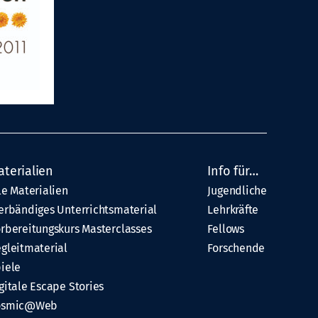
aterialien
Info für…
le Materialien
Jugendliche
erbändiges Unterrichtsmaterial
Lehrkräfte
rbereitungskurs Masterclasses
Fellows
gleitmaterial
Forschende
iele
gitale Escape Stories
osmic@Web