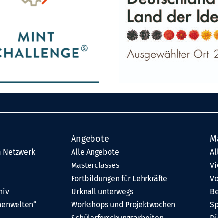
Angebote
M
 Netzwerk
Alle Angebote
Al
Masterclasses
Vi
Fortbildungen für Lehrkräfte
Vo
hiv
Urknall unterwegs
Be
henwelten“
Workshops und Projektwochen
Sp
Schülerforschungsarbeiten
Di