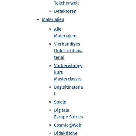
Teilchenwelt
Detektoren
Materialien
Alle
s Elektronen-Synchrotron DESY, Zeuthen
Materialien
Vierbändiges
Unterrichtsma
terial
Vorbereitungs
kurs
Masterclasses
Begleitmateria
l
Spiele
Digitale
Escape Stories
Cosmic@Web
Didaktische