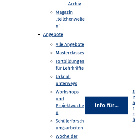
Archiv
Magazin
„teilchenwelte
ammern möglich. Wurden mit
n“
cht, findet man
Angebote
en.
Alle Angebote
kammern an. Ziel des Workshops
Masterclasses
Fortbildungen
dem erfahren die Teilnehmenden,
für Lehrkräfte
stehen.
Urknall
unterwegs
Workshops
henphysik-Masterclass durchführen
und
an Ihren lokalen Standort-Kontakt
Info für...
Projektwoche
anisieren eine Veranstaltung für
n
Schülerforsch
ungsarbeiten
Woche der