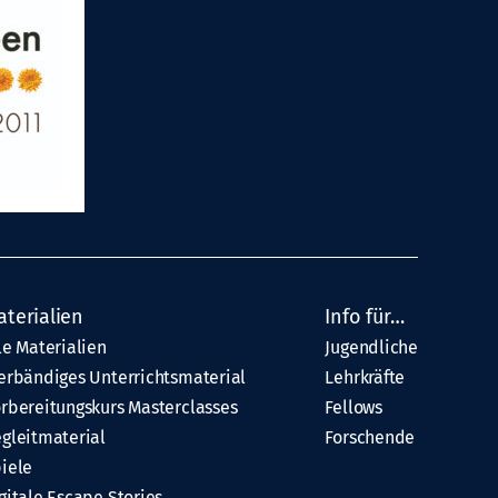
aterialien
Info für…
le Materialien
Jugendliche
erbändiges Unterrichtsmaterial
Lehrkräfte
rbereitungskurs Masterclasses
Fellows
gleitmaterial
Forschende
iele
gitale Escape Stories