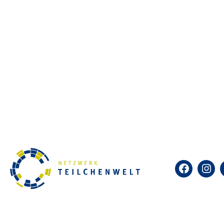
Selbst kosmische Teilchen sic
diesem einfachen Detektor in 
Nebelkammern heute vorwiegen
Netzwerk Teilchenwelt bietet 
ist das Identifizieren und Bes
was kosmische Teilchen sind u
Veranstaltung für die 10te Klas
Facebook
Insta
Für diese Veranstaltung ist 
möchten oder an einer andere
von Netzwerk Teilchenwelt:
h
Sie!