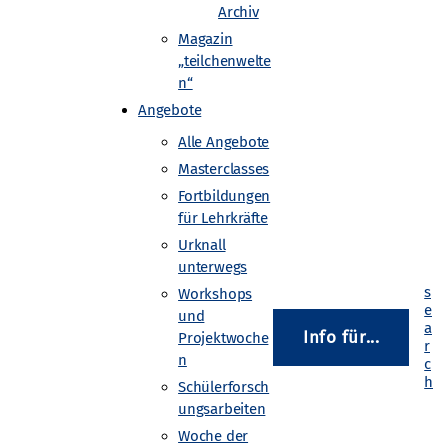
Archiv
Magazin
„teilchenwelte
ammern möglich. Wurden mit
n“
cht, findet man
Angebote
en.
Alle Angebote
kammern an. Ziel des Workshops
Masterclasses
Fortbildungen
dem erfahren die Teilnehmenden,
für Lehrkräfte
stehen.
Urknall
unterwegs
Workshops
und
Info für...
Projektwoche
henphysik-Masterclass durchführen
n
an Ihren lokalen Standort-Kontakt
anisieren eine Veranstaltung für
Schülerforsch
ungsarbeiten
Woche der