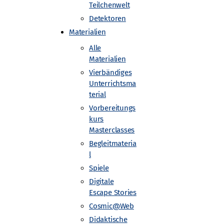
Teilchenwelt
Detektoren
Materialien
Alle
Materialien
Vierbändiges
ät Münster
Unterrichtsma
terial
Vorbereitungs
kurs
.de
Masterclasses
Begleitmateria
l
Spiele
Digitale
Escape Stories
Cosmic@Web
Didaktische