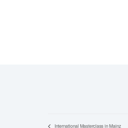
VERANSTALTUNGSORT
Marienschule Münster
Hermannstraße 21
48151 Münster
Google Karte anzeigen
International Masterclass in Mainz