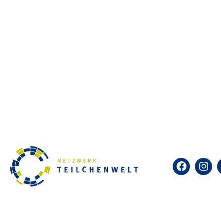
Selbst kosmische Teilchen sic
diesem einfachen Detektor in 
Nebelkammern heute vorwiegen
Netzwerk Teilchenwelt bietet 
ist das Identifizieren und Bes
was kosmische Teilchen sind u
Dieses Angebot findet im Rahme
Facebook
Insta
der TU Dresden kennen, macht
einem Campusrundgang teil.
Bitte melden Sie sich hier für d