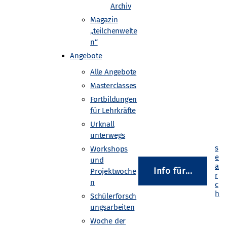
Archiv
Magazin
„teilchenwelte
n“
Angebote
ammern möglich. Wurden mit
Alle Angebote
cht, findet man
Masterclasses
en.
Fortbildungen
für Lehrkräfte
kammern an. Ziel des Workshops
Urknall
dem erfahren die Teilnehmenden,
unterwegs
stehen.
Workshops
und
 die Studienmöglichkeiten an
Info für...
Projektwoche
n
mt im Anschluss noch an
Schülerforsch
ungsarbeiten
Woche der