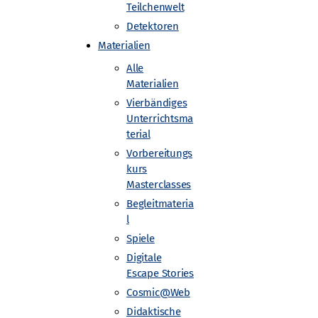
Teilchenwelt
ni.1
Detektoren
Materialien
Alle
Materialien
Vierbändiges
Unterrichtsma
terial
Vorbereitungs
e Universität Dresden
kurs
Masterclasses
Begleitmateria
l
de
Spiele
Digitale
Escape Stories
Cosmic@Web
Didaktische