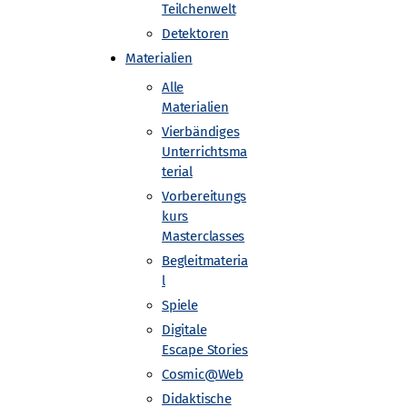
Teilchenwelt
Detektoren
Materialien
Alle
Materialien
Vierbändiges
Unterrichtsma
terial
Vorbereitungs
kurs
Masterclasses
Begleitmateria
l
Spiele
Digitale
Escape Stories
Ausstellung: Urknall unterwegs
Cosmic@Web
Didaktische