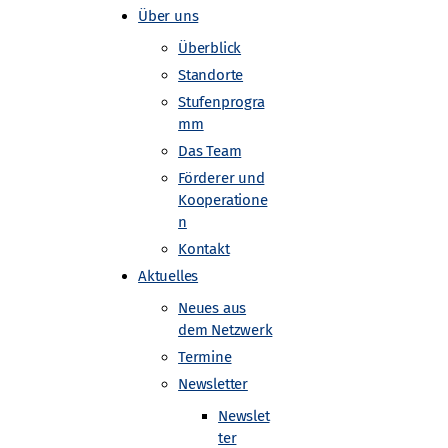
Über uns
Überblick
Standorte
Stufenprogra
mm
Das Team
Förderer und
Kooperatione
n
Kontakt
Aktuelles
Neues aus
dem Netzwerk
n Oberstufenschülerinnen, bei
Termine
en. Sie werden 2026 in Aachen
Newsletter
e schon in Kiel, Hamburg und
Newslet
ter