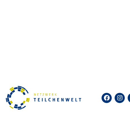
Ihr werdet in kleinen Gruppen 
den jeweiligen Instituten kenn
unserer Universität zu geben.
Das Ganze ist für euch übrigen
übernehmen wir! Auch die Anfa
ihr von weiter her kommt, schr
können.
Weitere Informationen zur Vera
Hier geht es zur Anmeldung:
pp
Der Anmeldeschluss ist der 01.0
Facebook
Insta
Zum Kalender hinzufügen