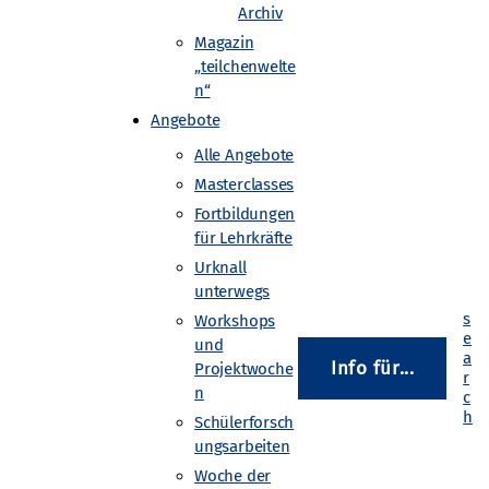
Archiv
n und so auch den Alltag an
Magazin
inblicke in das Studium an
„teilchenwelte
n“
Angebote
natürlich das ganze Programm
Alle Angebote
Regionalverkehr in NRW. Wenn
Masterclasses
n, ob wir auch das übernehmen
Fortbildungen
für Lehrkräfte
Urknall
unterwegs
.de/
Workshops
und
Info für...
Projektwoche
n
Schülerforsch
ungsarbeiten
Woche der