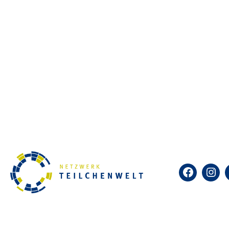
Forschen mit echten Daten aus 
Teilchenwelt. Was ist kurz nach
eigentlich dunkle Materie? Die
von riesigen Teilchenbeschleu
schließen von den kleinsten T
Bei einer Teilchenphysik-Maste
Vortrag, wie man echte Daten 
kann. Sie identifizieren mithi
Elektronen und Co. und können 
Facebook
Insta
erfordert keine Vorkenntnisse –
Zum Kalender hinzufügen