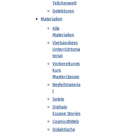
Teilchenwelt
Detektoren
Materialien
Alle
e Friedrich-Wilhelms-Universität Bonn
Materialien
Vierbändiges
Unterrichtsma
terial
Vorbereitungs
kurs
Masterclasses
Begleitmateria
l
Spiele
Digitale
Escape Stories
Cosmic@Web
Didaktische