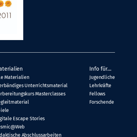
aterialien
Info für…
le Materialien
Jugendliche
erbändiges Unterrichtsmaterial
Lehrkräfte
rbereitungskurs Masterclasses
Fellows
gleitmaterial
Forschende
iele
gitale Escape Stories
osmic@Web
daktische Abschlussarbeiten