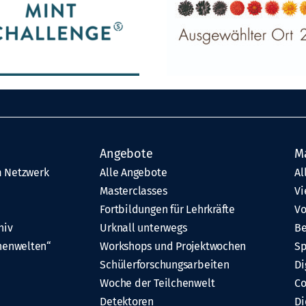
Angebote
M
 Netzwerk
Alle Angebote
Al
Masterclasses
Vi
Fortbildungen für Lehrkräfte
Vo
hiv
Urknall unterwegs
Be
henwelten“
Workshops und Projektwochen
Sp
Schülerforschungsarbeiten
Di
Woche der Teilchenwelt
C
Detektoren
Di