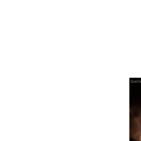
smischen Teilchen, etwa im Rahmen einer Projektwoche
imente (CosMO- oder Kamiokanne-Experiment) ausleihe
die Gelegenheit, ein Set mit Nebelkammern auszuleih
re Möglichkeit, mit der sich Forschungsdaten in den 
Quelle