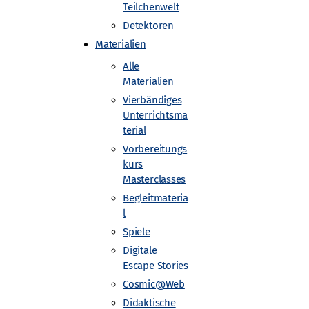
Teilchenwelt
Detektoren
Materialien
Alle
Materialien
Vierbändiges
Unterrichtsma
terial
Vorbereitungs
kurs
zimmer!
Masterclasses
Begleitmateria
l
n möchten, nehmen Sie Kontakt zum
Spiele
ass an Ihre Schule oder bringen
Digitale
lasse 10 geeignet. Wenn Sie Interesse
Escape Stories
ie sich zur Terminvereinbarung an den
Cosmic@Web
Didaktische