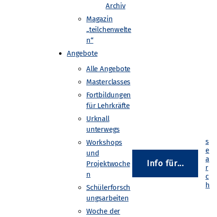
Archiv
Magazin
„teilchenwelte
n“
Angebote
Alle Angebote
Masterclasses
Fortbildungen
für Lehrkräfte
Urknall
unterwegs
Workshops
und
Info für...
Projektwoche
n
Schülerforsch
ungsarbeiten
Woche der