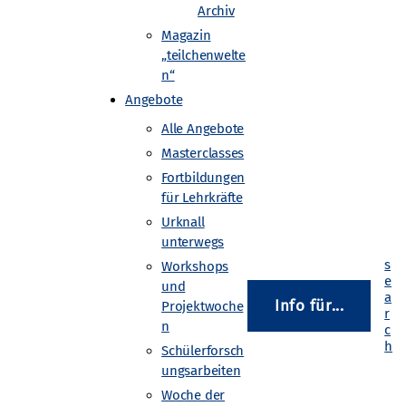
Archiv
Magazin
„teilchenwelte
n“
Angebote
 realisieren und Messergebnisse
Alle Angebote
 entliehen werden.
Masterclasses
Fortbildungen
für Lehrkräfte
nen- und Kernphysik an den Standorten
Urknall
unterwegs
Workshops
und
ernphysik sowie die Forschungsmethoden
Info für...
Projektwoche
n
Schülerforsch
ungsarbeiten
ebelkammern ausgeliehen werden.
Woche der