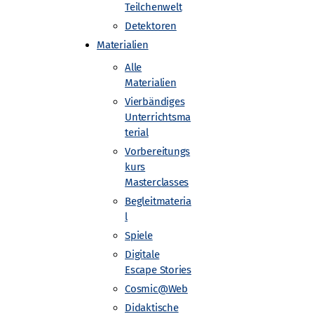
Teilchenwelt
Detektoren
ngskomponente oder einen „Jugend
Materialien
Alle
Materialien
Vierbändiges
Unterrichtsma
terial
Vorbereitungs
kurs
Masterclasses
Begleitmateria
Gefördert von
l
Spiele
Digitale
Escape Stories
Cosmic@Web
Didaktische