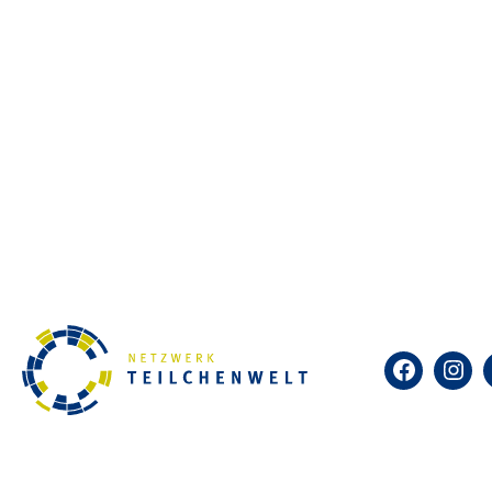
Angebote
CosMO-/Kamiokanne-Experimente
Mit diesen Experimenten lassen sich ko
auswerten. Die Experimente können an 
Forschungspraktika
Jugendliche können mehrtägige Forschun
wahrnehmen.
Masterclasses
Jugendliche erhalten eine Einführung i
Facebook
Insta
und analysieren Daten von Experimente
Nebelkammern
In Nebelkammern werden Teilchenspuren 