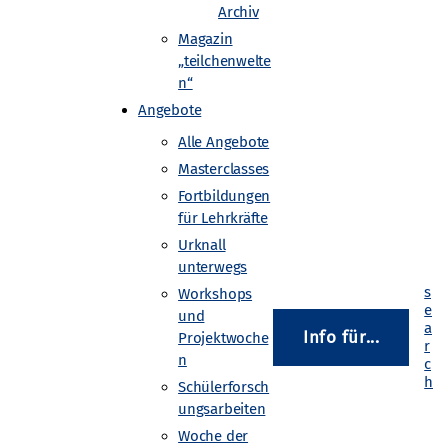
Archiv
Magazin
„teilchenwelte
n“
Angebote
 realisieren und Messergebnisse
Alle Angebote
 entliehen werden.
Masterclasses
Fortbildungen
für Lehrkräfte
hen-, Astroteilchen- oder Hadronen- und
Urknall
unterwegs
Workshops
und
ernphysik sowie die Forschungsmethoden
Info für...
Projektwoche
n
Schülerforsch
ungsarbeiten
ebelkammern ausgeliehen werden.
Woche der