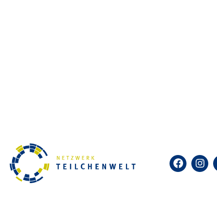
Angebote
CosMO-/Kamiokanne-Experimente
Mit diesen Experimenten lassen sich ko
auswerten. Die Experimente können an 
Lehrkräftefortbildungen
Lehrkräfte erhalten einen Einblick in d
Kernphysik.
Masterclasses
Jugendliche erhalten eine Einführung i
Facebook
Insta
und analysieren Daten von Experimente
Nebelkammern
In Nebelkammern werden Teilchenspuren 