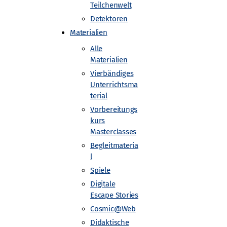
Teilchenwelt
Detektoren
ngskomponente oder einen „Jugend
Materialien
Alle
Materialien
Vierbändiges
Unterrichtsma
terial
Vorbereitungs
kurs
Masterclasses
Begleitmateria
Gefördert von
l
Spiele
Digitale
Escape Stories
Cosmic@Web
Didaktische