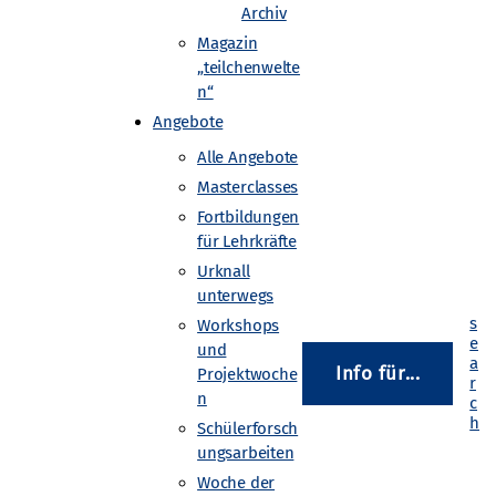
Archiv
Magazin
„teilchenwelte
n“
 realisieren und Messergebnisse
 entliehen werden.
Angebote
Alle Angebote
Masterclasses
ebelkammern ausgeliehen werden.
Fortbildungen
für Lehrkräfte
Urknall
unterwegs
Workshops
und
Info für...
Projektwoche
n
Schülerforsch
Gefördert von
ungsarbeiten
Woche der