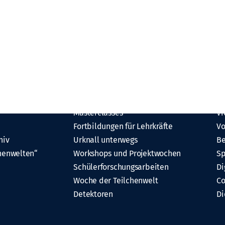
Angebote
M
 Netzwerk
Alle Angebote
Al
Masterclasses
Vi
Fortbildungen für Lehrkräfte
Vo
hiv
Urknall unterwegs
Be
henwelten“
Workshops und Projektwochen
Sp
Schülerforschungsarbeiten
Di
Woche der Teilchenwelt
C
Detektoren
Di