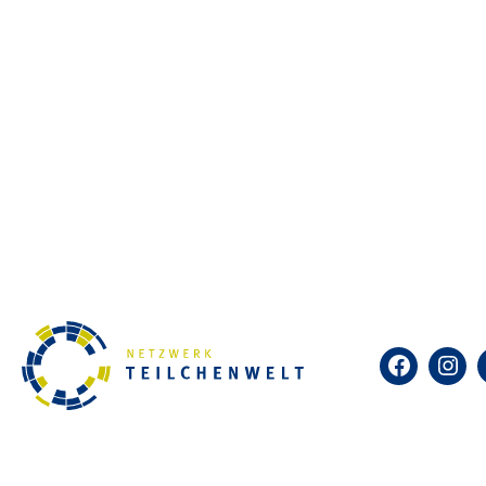
CosMO-/Kamiokanne-Experimente
Mit diesen Experimenten lassen sich ko
auswerten. Die Experimente können an 
Nebelkammern
In Nebelkammern werden Teilchenspuren 
Weitere Angebote für Jugendliche im Netz
CERN-Workshops, CERN-Projektwochen, 
Facebook
Insta
Projektleitung