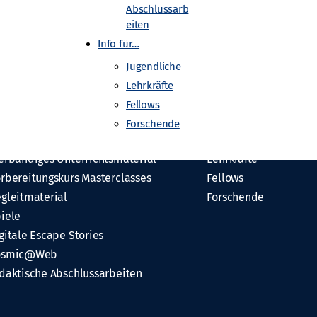
Abschlussarb
eiten
Info für…
Jugendliche
Lehrkräfte
Fellows
aterialien
Info für…
Forschende
le Materialien
Jugendliche
erbändiges Unterrichtsmaterial
Lehrkräfte
rbereitungskurs Masterclasses
Fellows
gleitmaterial
Forschende
iele
gitale Escape Stories
osmic@Web
daktische Abschlussarbeiten