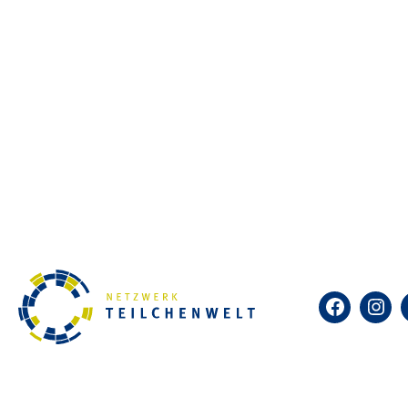
Angebote
Masterclasses
Jugendliche erhalten eine Einführung i
und analysieren Daten von Experimente
Nebelkammern
In Nebelkammern werden Teilchenspuren 
Weitere Angebote für Jugendliche im Netz
CERN-Workshops, CERN-Projektwochen, 
Facebook
Insta
Projektleitung