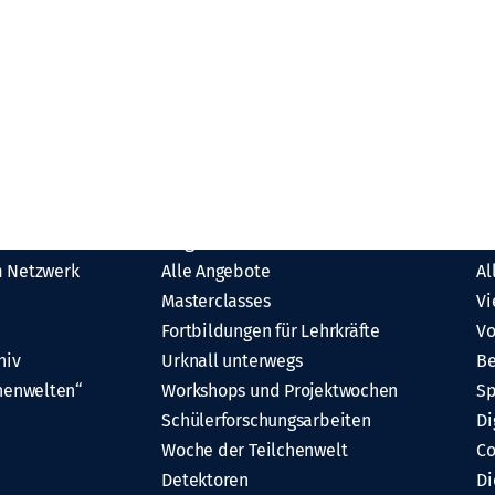
Angebote
M
 Netzwerk
Alle Angebote
Al
Masterclasses
Vi
Fortbildungen für Lehrkräfte
Vo
hiv
Urknall unterwegs
Be
henwelten“
Workshops und Projektwochen
Sp
Schülerforschungsarbeiten
Di
Woche der Teilchenwelt
C
Detektoren
Di