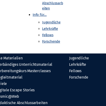
Abschlussarb
eiten
Info für…
Jugendliche
Lehrkräfte
Fellows
Forschende
aterialien
Info für…
le Materialien
Jugendliche
erbändiges Unterrichtsmaterial
Lehrkräfte
rbereitungskurs Masterclasses
Fellows
gleitmaterial
Forschende
iele
gitale Escape Stories
osmic@Web
daktische Abschlussarbeiten