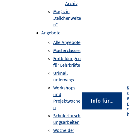
Archiv
Magazin
„teilchenwelte
n“
Angebote
ernphysik sowie die Forschungsmethoden
Alle Angebote
Masterclasses
Fortbildungen
für Lehrkräfte
ebelkammern ausgeliehen werden.
Urknall
unterwegs
Workshops
und
Info für...
Projektwoche
n
Schülerforsch
ungsarbeiten
Woche der
Gefördert von