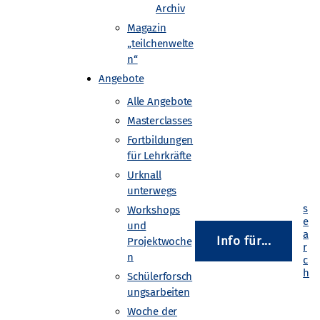
Archiv
Magazin
„teilchenwelte
n“
Angebote
ernphysik sowie die Forschungsmethoden
Alle Angebote
Masterclasses
Fortbildungen
für Lehrkräfte
ngskomponente oder einen „Jugend
Urknall
unterwegs
Workshops
und
Info für...
Projektwoche
n
Schülerforsch
ungsarbeiten
Woche der