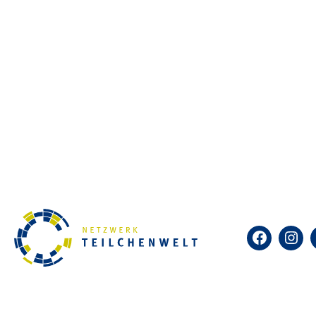
Angebote
Masterclasses
Jugendliche erhalten eine Einführung i
und analysieren Daten von Experimente
Schülerforschungsarbeiten
Jugendliche können Betreuung für eine 
forscht“-Beitrag.
Weitere Angebote für Jugendliche im Netz
CERN-Workshops, CERN-Projektwochen, 
Facebook
Insta