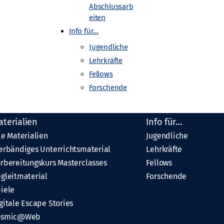
Abschlussarb
eiten
Info für…
Jugendliche
Lehrkräfte
Fellows
Forschende
aterialien
Info für…
le Materialien
Jugendliche
erbändiges Unterrichtsmaterial
Lehrkräfte
rbereitungskurs Masterclasses
Fellows
gleitmaterial
Forschende
iele
gitale Escape Stories
osmic@Web