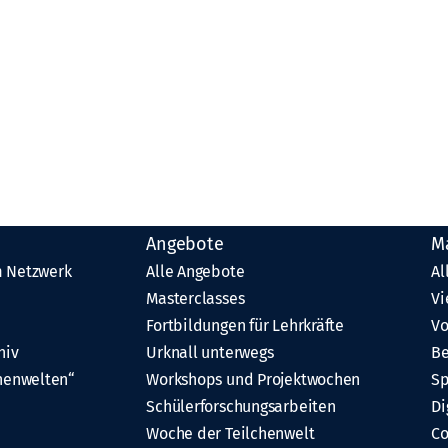
Angebote
M
 Netzwerk
Alle Angebote
Al
Masterclasses
Vi
Fortbildungen für Lehrkräfte
Vo
hiv
Urknall unterwegs
Be
henwelten“
Workshops und Projektwochen
Sp
Schülerforschungsarbeiten
Di
Woche der Teilchenwelt
C