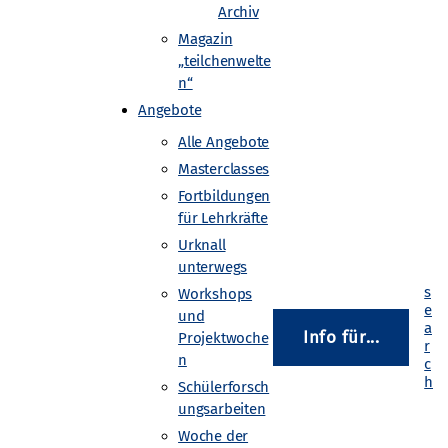
Archiv
Magazin
„teilchenwelte
n“
Angebote
Alle Angebote
Masterclasses
Fortbildungen
für Lehrkräfte
Urknall
unterwegs
Workshops
und
Info für...
Projektwoche
n
Schülerforsch
ungsarbeiten
Woche der