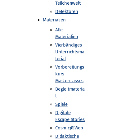
Teilchenwelt
Detektoren
Materialien
Alle
Materialien
Vierbändiges
Unterrichtsma
terial
physik, zur Hadronen- oder
Vorbereitungs
tern?
Dann mach mit beim
kurs
Masterclasses
Begleitmateria
l
em Fach Physik oder Lehramt Physik
nen die Vermittler:innen dann zum
Spiele
classes bieten viele Standorte auch
Digitale
Escape Stories
r Erstellung von
Cosmic@Web
Didaktische