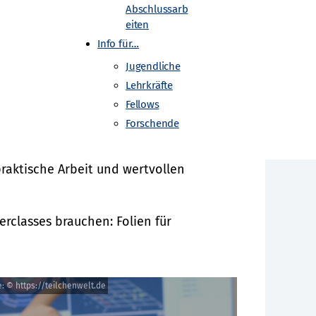
Abschlussarb
rbeit geben und Jugendlichen die
eiten
haftskommunikation und erlebst Spaß
Info für…
tifikat aus.
Jugendliche
Lehrkräfte
Fellows
als Vermittler:in mit Deinem Standort
Forschende
praktische Arbeit und wertvollen
erclasses brauchen: Folien für
: © https://teilchenwelt.de