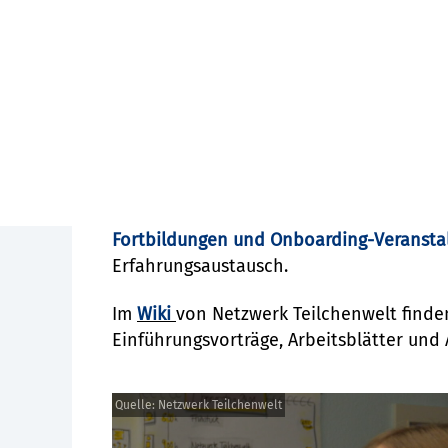
Durch die Mitarbeit im Netzwerk kannst 
Faszination am Thema vermitteln. Dabei
und Freude. Über Deine aktive Beteiligung
Unser
Flyer
liefert Dir weitere Infos
Bei Interesse sprich die Kontaktperson
beim Netzwerk Teilchenwelt an oder sch
Fortbildungen und Onboarding-Veransta
Erfahrungsaustausch.
Im
Wiki
von Netzwerk Teilchenwelt finden 
Einführungsvorträge, Arbeitsblätter und 
Quelle: Netzwerk Teilchenwelt