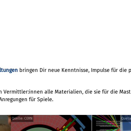
Du Einblicke in Deine Forschung und Deine tägliche A
 sammelst Du praktische Erfahrungen in der Wissensc
 im Netzwerk Teilchenwelt stellen wir Dir gerne ein Zer
.
en an Deinem
Standort
an oder melde Dich
hier
direkt 
reib
uns
!
ltungen
bringen Dir neue Kenntnisse, Impulse für die 
Vermittler:innen alle Materialien, die sie für die Mast
Anregungen für Spiele.
Quelle: CERN
Quelle