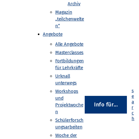
Archiv
Magazin
„teilchenwelte
n“
Angebote
Alle Angebote
Masterclasses
Fortbildungen
für Lehrkräfte
Urknall
 Orten dabei.
unterwegs
Workshops
chulen, Universitäten und
und
 diesem Tag – angeleitet von
Info für...
Projektwoche
en durchzuführen, die uns unbemerkt
n
Schülerforsch
ungsarbeiten
tal, Uni Tübingen und an Schulen in
Woche der