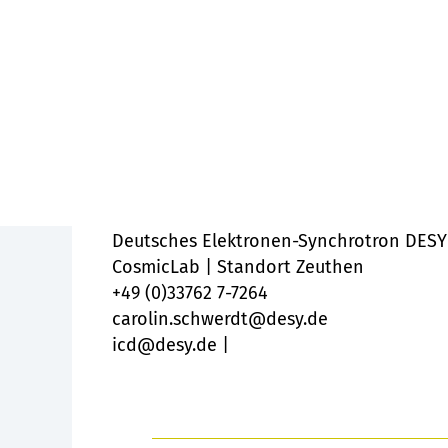
Mehr über den International Cosmic Da
Mehr über die Lernplattform Cosmic@W
Der International Cosmic Day ist eine I
internationaler Ebene mit der Internat
Lehrernetzwerk QuarkNet in den USA.
Koordination International Cosmic Day
Carolin Schwerdt
Deutsches Elektronen-Synchrotron DESY
CosmicLab | Standort Zeuthen
+49 (0)33762 7-7264
carolin.schwerdt@desy.de
icd@desy.de |