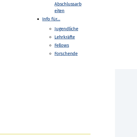
Abschlussarb
eiten
Info für…
nwelt in Deutschland sowie auf
Jugendliche
Forschungszentrum Fermilab mit seinem
Lehrkräfte
Fellows
Forschende